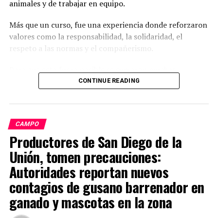
animales y de trabajar en equipo.
Más que un curso, fue una experiencia donde reforzaron
valores como la responsabilidad, la solidaridad, el
respeto a las normas y el compañerismo.
Para que esto fuera posible se sumaron muchas
dependencias que todos los días trabajan por la
CONTINUE READING
seguridad de las familias: Guardia Nacional, Policía
Estatal de Caminos, Tránsito Municipal, Bomberos,
Protección Civil, SIPINNA, Derechos Humanos,
CAMPO
Pentatlón, COMUDE, Protección Animal, Prevención del
Productores de San Diego de la
Delito y el SIMAPAS.
Unión, tomen precauciones:
Desde Seguridad Pública agradecemos de corazón a las
Autoridades reportan nuevos
mamás, papás y tutores que confiaron en este proyecto
contagios de gusano barrenador en
y que acompañaron a sus hijas e hijos en cada actividad.
ganado y mascotas en la zona
ADVERTISEMENT