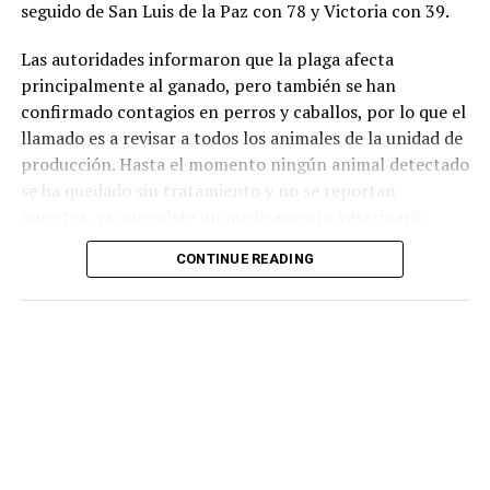
seguido de San Luis de la Paz con 78 y Victoria con 39.
Las autoridades informaron que la plaga afecta
principalmente al ganado, pero también se han
confirmado contagios en perros y caballos, por lo que el
llamado es a revisar a todos los animales de la unidad de
producción. Hasta el momento ningún animal detectado
se ha quedado sin tratamiento y no se reportan
muertes, ya que existe un medicamento veterinario
inyectado que en 20 días elimina las larvas.
CONTINUE READING
El gusano barrenador es una infestación causada por las
larvas de la mosca Cochliomyia hominivorax que se
alimenta de tejido vivo y es que una sola mosca puede
poner más de 300 huevos en una herida pequeña y en un
lapso de 12 a 24 horas las larvas nacen y comienzan a
alimentarse del animal. Por ello es importante estar
atentos a heridas que no cierran, que crecen, que tienen
mal olor o secreción, que tengan gusanos blancos