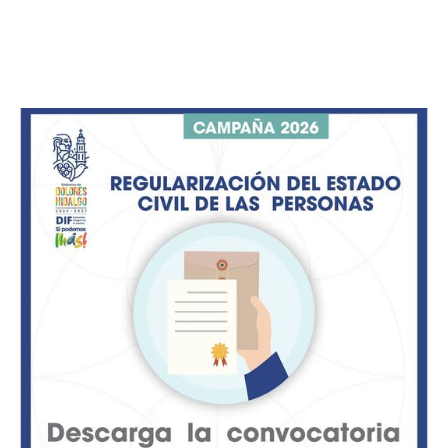
visibles en su interior y a cambios en el comportamiento
del animal como inquietud, falta de apetito o que se
lama o rasque constantemente la zona afectada.
Ante cualquier sospecha se pide no intentar exprimir o
sacar los gusanos y reportar de inmediato a las
autoridades del campo o a la Asociación Ganadera Local,
ya que se mantienen brigadas haciendo recorridos y
capacitación en comunidades rurales. La recomendación
principal es revisar diario al ganado y a las mascotas,
curar y proteger de inmediato cualquier herida por
pequeña que sea para evitar que las moscas depositen
sus huevos y así frenar la expansión de esta plaga en la
zona.