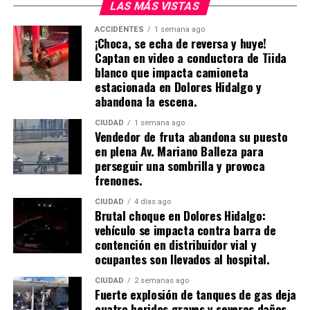
LAS MÁS VISTAS
ACCIDENTES
1 semana ago
¡Choca, se echa de reversa y huye!
Captan en video a conductora de Tiida
blanco que impacta camioneta
estacionada en Dolores Hidalgo y
abandona la escena.
CIUDAD
1 semana ago
Vendedor de fruta abandona su puesto
en plena Av. Mariano Balleza para
perseguir una sombrilla y provoca
frenones.
CIUDAD
4 días ago
Brutal choque en Dolores Hidalgo:
vehículo se impacta contra barra de
contención en distribuidor vial y
ocupantes son llevados al hospital.
CIUDAD
2 semanas ago
​Fuerte explosión de tanques de gas deja
cuatro heridos graves y severos daños