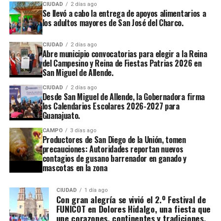
CIUDAD
2 días ago
Se llevó a cabo la entrega de apoyos alimentarios a
los adultos mayores de San José del Charco.
CIUDAD
2 días ago
Abre municipio convocatorias para elegir a la Reina
del Campesino y Reina de Fiestas Patrias 2026 en
San Miguel de Allende.
CIUDAD
2 días ago
Desde San Miguel de Allende, la Gobernadora firma
los Calendarios Escolares 2026-2027 para
Guanajuato.
CAMPO
3 días ago
Productores de San Diego de la Unión, tomen
precauciones: Autoridades reportan nuevos
contagios de gusano barrenador en ganado y
mascotas en la zona
CIUDAD
1 día ago
Con gran alegría se vivió el 2.º Festival de
FUNICOT en Dolores Hidalgo, una fiesta que
une corazones, continentes y tradiciones.