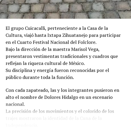
de viaje a nivel mundial (Travel + Leisure y Tripadvisor)
posiciona a San Miguel de Allende de cara a la segunda
mitad del año, proyectando un incremento en la
atracción de turismo internacional y derrama
El grupo Cuicacalli, perteneciente a la Casa de la
económica para el sector hotelero, restaurantero y
Cultura, viajó hasta Ixtapa Zihuatanejo para participar
artesanal de la región.
en el Cuarto Festival Nacional del Folclore.
Bajo la dirección de la maestra Marisol Vega,
presentaron vestimentas tradicionales y cuadros que
reflejan la riqueza cultural de México.
Su disciplina y energía fueron reconocidas por el
público durante toda la función.
Con cada zapateado, las y los integrantes pusieron en
alto el nombre de Dolores Hidalgo en un escenario
nacional.
La precisión de los movimientos y el colorido de los
trajes mostraron la identidad de la Cuna de la
Independencia.