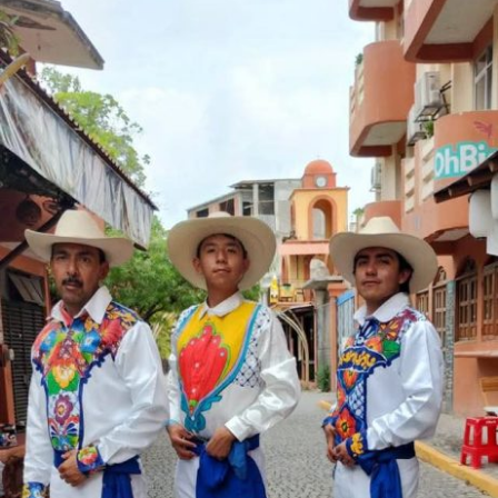
A diferencia de otros galardones basados en comités
editoriales, el reconocimiento de Tripadvisor destaca
por el volumen y rigor de la evaluación de los propios
usuarios:
El premio representa el máximo galardón que otorga la
plataforma a los destinos que reciben, durante un
periodo de 12 meses, calificaciones sobresalientes de
manera consistente.
De los más de ocho millones de perfiles y
establecimientos registrados en Tripadvisor a nivel
mundial, menos del uno por ciento (1%) logra cumplir
con los estándares algorítmicos para alcanzar esta
distinción.