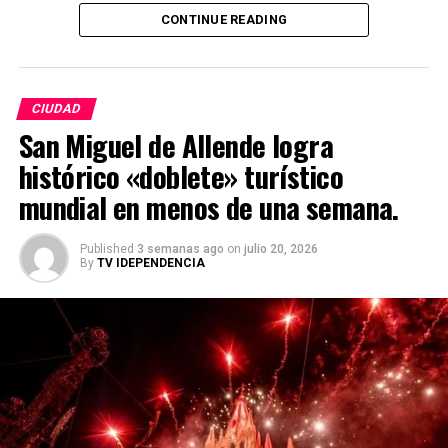
CONTINUE READING
CIUDAD
San Miguel de Allende logra
histórico «doblete» turístico
mundial en menos de una semana.
Published
3 semanas ago
on
julio 20, 2026
By
TV IDEPENDENCIA