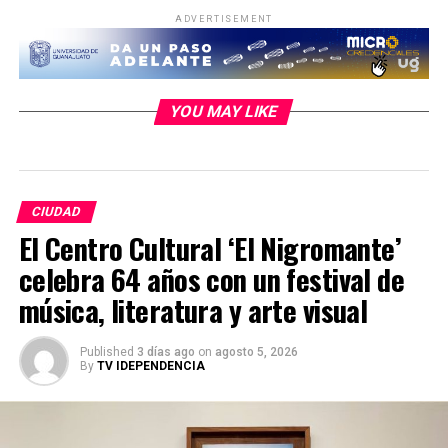
ADVERTISEMENT
YOU MAY LIKE
CIUDAD
El Centro Cultural ‘El Nigromante’
celebra 64 años con un festival de
música, literatura y arte visual
Published
3 días ago
on
agosto 5, 2026
By
TV IDEPENDENCIA