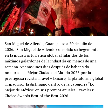
En su primera semana de celebraciones, el recinto
albergará conciertos de música clásica, diálogos sobre
fotografía documental y presentaciones de literatura
gráfica con la participación directa de creadores e
investigadores.
Viernes 7 de agosto
17:00 hrs. | Concierto de Aniversario: Ensamble Tlapalli
San Miguel de Allende, Guanajuato a 20 de julio de
La agrupación integrada por Paola Tovar Deanda
2026.- San Miguel de Allende consolidó su hegemonía
(piano), Eduardo del Valle (violín), Patricia Velázquez
en la industria turística global al hilar dos de los
(viola) y Jorge Flores (violonchelo) interpretará un
máximos galardones de la industria en menos de una
selecto repertorio de cámara que incluye el Cuarteto K
semana. Apenas unos días después de haber sido
478 en sol menor de W. A. Mozart y el Cuarteto Op. 67
nombrada la Mejor Ciudad del Mundo 2026 por la
en la menor del compositor español Joaquín Turina.
prestigiosa revista Travel + Leisure, la plataforma global
Tripadvisor la distinguió dentro de la categoría “Lo
18:30 a 20:00 hrs. | Noche de Diálogo: «Cuando la tierra
Mejor de México” en sus premios anuales Travelers’
permanece» Un espacio para profundizar en el proyecto
Choice Awards Best of the Best 2026.
documental del fotoperiodista y artista Mauricio Palos,
acompañado en la mesa de análisis por la curadora