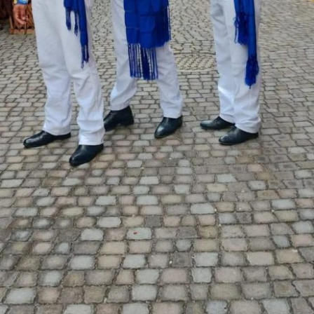
En su reseña oficial para la edición 2026, Tripadvisor
describe a San Miguel de Allende como una «joya
colonial» asentada en una región de clima fresco que
cautiva a creadores y viajeros de todo el mundo por su
luz, colorido y carácter singular.
La plataforma internacional fundamentó el galardón
destacando los siguientes pilares de la ciudad: Riqueza
Arquitectónica, Identidad Histórica y El ícono local: La
parroquia de San Miguel Arcángel.
ADVERTISEMENT
La coincidencia de estos nombramientos por parte de
dos de las vitrinas con mayor influencia en las decisiones