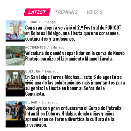
LATEST
TRENDING
VIDEOS
CIUDAD
1 día ago
Con gran alegría se vivió el 2.º Festival de FUNICOT
en Dolores Hidalgo, una fiesta que une corazones,
continentes y tradiciones.
ACCIDENTES
1 día ago
Volcadura de camión repartidor en la curva de Nuevo
Pantoja paraliza el Libramiento Manuel Zavala.
CULTURA
1 día ago
En San Felipe Torres Mochas… este 6 de agosto se
vivió una de las celebraciones más importantes para
su gente: la fiesta en honor al Señor de la
Conquista.
CIUDAD
2 días ago
Concluye con gran entusiasmo el Curso de Patrulla
Infantil en Dolores Hidalgo, donde niñas y niños
aprendieron de forma divertida la cultura de la
prevención.