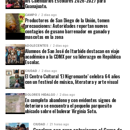
los Calendarios Escolares 2026-2027 para
Guanajuato.
CAMPO
2 días ago
Productores de San Diego de la Unión, tomen
precauciones: Autoridades reportan nuevos
contagios de gusano barrenador en ganado y
mascotas en la zona
ADOLECENTES
2 días ago
Alumnos de San José de Iturbide destacan en viaje
académico a la CDMX por su liderazgo en República
Escolar.
CIUDAD
2 días ago
El Centro Cultural ‘El Nigromante’ celebra 64 años
con un festival de música, literatura y arte visual
DOLORES HIDALGO
2 días ago
En completo abandono y con evidentes signos de
deterioro se encuentra el pequeño parquesito
ubicado sobre el bulevar Virginia Soto.
CIUDAD
21 horas ago
Concluye con gran entusiasmo el Curso de