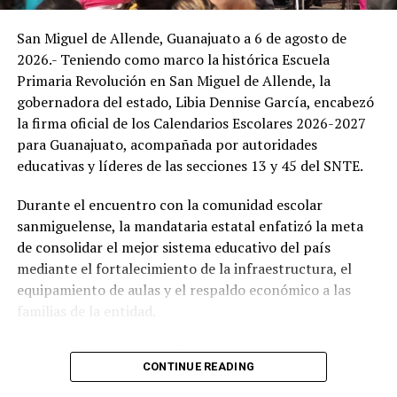
Rodríguez, titular de la dependencia.
San Miguel de Allende, Guanajuato a 6 de agosto de
Reina del Campesino 2026
2026.- Teniendo como marco la histórica Escuela
Elegibilidad: Una representante originaria por cada ejido
Primaria Revolución en San Miguel de Allende, la
o comunidad del municipio.
gobernadora del estado, Libia Dennise García, encabezó
Escolaridad y Edad: Cursar actualmente preparatoria o
la firma oficial de los Calendarios Escolares 2026-2027
universidad; contar con 16 a 24 años de edad.
para Guanajuato, acompañada por autoridades
Cierre de Inscripciones: Hasta el lunes 17 de agosto.
educativas y líderes de las secciones 13 y 45 del SNTE.
Coronación: 30 de agosto a las 19:00 horas en el Teatro
Ángela Peralta.
Durante el encuentro con la comunidad escolar
sanmiguelense, la mandataria estatal enfatizó la meta
Reina de Fiestas Patrias y Patronales 2026
de consolidar el mejor sistema educativo del país
Elegibilidad: Jóvenes originarias de la cabecera
mediante el fortalecimiento de la infraestructura, el
municipal de San Miguel de Allende.
equipamiento de aulas y el respaldo económico a las
Requisitos Generales: De 16 a 24 años de edad y una
familias de la entidad.
estatura mínima de 1.60 metros.
Cierre de Inscripciones: Hasta el lunes 24 de agosto.
Los nuevos calendarios oficiales establecen la ruta
CONTINUE READING
Coronación: 5 de septiembre a las 19:00 horas en el
académica de los distintos niveles de enseñanza en el
Teatro Ángela Peralta.
estado: