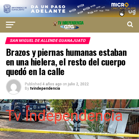
SAN MIGUEL DE ALLENDE GUANAJUATO
Brazos y piernas humanas estaban
en una hielera, el resto del cuerpo
quedó en la calle
Published
4 años ago
on
julio 2, 2022
By
tvindependencia