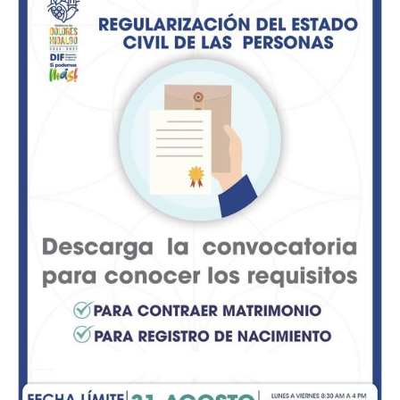
Participaron en dinámicas interactivas sobre la
evolución de los juegos de pelota ancestrales y
modernos, promoviendo el trabajo en equipo y la
actividad física.
Sobre el impacto del viaje, Héctor Eduardo Enríquez
Lara, Jefe del Departamento para la Convivencia Escolar
en la Delegación II, subrayó que la educación debe
trascender los muros del salón de clases.
El modelo de República Escolar se consolida en San José
de Iturbide como una plataforma práctica donde la
juventud ejerce la representación democrática, el
trabajo colaborativo y la toma de decisiones enfocadas
en el bienestar de sus comunidades escolares.