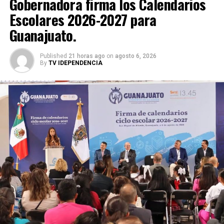
Gobernadora firma los Calendarios
Escolares 2026-2027 para
Guanajuato.
Published
21 horas ago
on
agosto 6, 2026
By
TV IDEPENDENCIA
A través de la Dirección de Cultura y Tradiciones, se
convoca a jóvenes sanmiguelenses de entre 16 y 24 años
a representar a sus ejidos, comunidades y cabecera
municipal durante los desfiles, actos cívicos y
celebraciones culturales del año.
«Mauricio Trejo está muy interesado en que se
conserven y promuevan todas las tradiciones. La Reina
del Campesino y las Reinas de Fiestas Patrias son esa
imagen viva de San Miguel que encabeza los eventos
especiales, las desfiles, la noche del Grito y la agenda
cultural del municipio» destacó Acacio Martínez