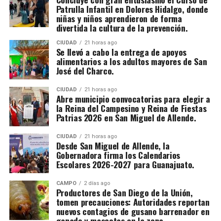
Patrulla Infantil en Dolores Hidalgo, donde
niñas y niños aprendieron de forma
divertida la cultura de la prevención.
CIUDAD
21 horas ago
Se llevó a cabo la entrega de apoyos
alimentarios a los adultos mayores de San
José del Charco.
CIUDAD
21 horas ago
Abre municipio convocatorias para elegir a
la Reina del Campesino y Reina de Fiestas
Patrias 2026 en San Miguel de Allende.
CIUDAD
21 horas ago
Desde San Miguel de Allende, la
Gobernadora firma los Calendarios
Escolares 2026-2027 para Guanajuato.
CAMPO
2 días ago
Productores de San Diego de la Unión,
tomen precauciones: Autoridades reportan
nuevos contagios de gusano barrenador en
ganado y mascotas en la zona