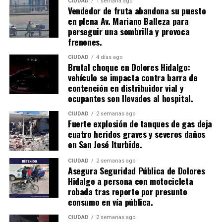
CIUDAD
1 semana ago
Vendedor de fruta abandona su puesto
en plena Av. Mariano Balleza para
perseguir una sombrilla y provoca
frenones.
CIUDAD
4 días ago
Brutal choque en Dolores Hidalgo:
vehículo se impacta contra barra de
contención en distribuidor vial y
ocupantes son llevados al hospital.
CIUDAD
2 semanas ago
​Fuerte explosión de tanques de gas deja
cuatro heridos graves y severos daños
en San José Iturbide.
CIUDAD
2 semanas ago
Asegura Seguridad Pública de Dolores
Hidalgo a persona con motocicleta
robada tras reporte por presunto
consumo en vía pública.
CIUDAD
2 semanas ago