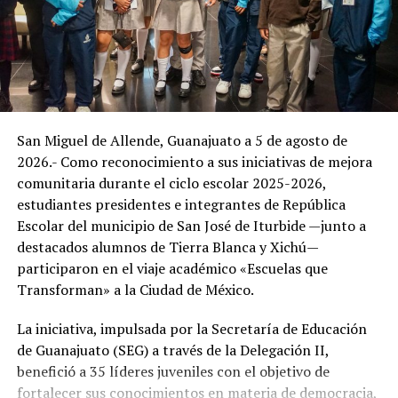
estudiantes. Más de 586 mil alumnos de educación
marco de las celebraciones patronales y cívicas de 2026.
básica recibirán mochilas y útiles escolares gratuitos,
además de mantener el programa de becas para
sectores vulnerables.
En materia de infraestructura escolar, se anunció la
construcción de 400 nuevos techados en planteles del
San Miguel de Allende, Guanajuato a 5 de agosto de
estado, así como una bolsa de 100 millones de pesos
2026.- Como reconocimiento a sus iniciativas de mejora
adicionales para mantenimientos menores que se
comunitaria durante el ciclo escolar 2025-2026,
asignarán mediante un censo diagnóstico. Estos
estudiantes presidentes e integrantes de República
recursos se suman a la inversión anual de 1,014 millones
Escolar del municipio de San José de Iturbide —junto a
de pesos destinados a la construcción, rehabilitación y
destacados alumnos de Tierra Blanca y Xichú—
equipamiento de escuelas en todos los niveles.
participaron en el viaje académico «Escuelas que
Transforman» a la Ciudad de México.
Al acto asistieron el secretario de Educación de
Guanajuato, Luis Ignacio Sánchez Gómez, y los
La iniciativa, impulsada por la Secretaría de Educación
dirigientes sindicales Juan Rigoberto Macías Vidales
de Guanajuato (SEG) a través de la Delegación II,
(Sección 45) y Raúl Espinoza Alonso (Sección 13),
benefició a 35 líderes juveniles con el objetivo de
quienes respaldaron el diálogo institucional en beneficio
fortalecer sus conocimientos en materia de democracia,