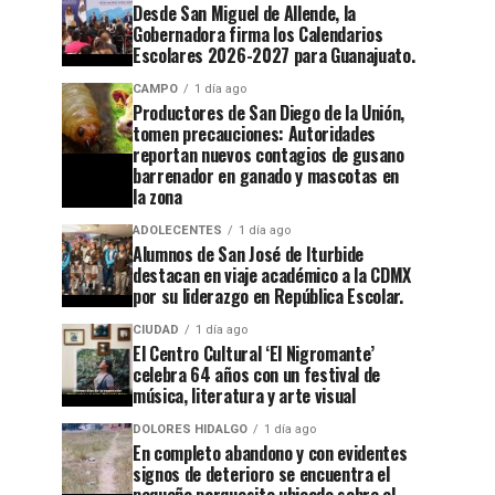
Desde San Miguel de Allende, la
Gobernadora firma los Calendarios
Escolares 2026-2027 para Guanajuato.
CAMPO
1 día ago
Productores de San Diego de la Unión,
tomen precauciones: Autoridades
reportan nuevos contagios de gusano
barrenador en ganado y mascotas en
la zona
ADOLECENTES
1 día ago
Alumnos de San José de Iturbide
destacan en viaje académico a la CDMX
por su liderazgo en República Escolar.
CIUDAD
1 día ago
El Centro Cultural ‘El Nigromante’
celebra 64 años con un festival de
música, literatura y arte visual
DOLORES HIDALGO
1 día ago
En completo abandono y con evidentes
signos de deterioro se encuentra el