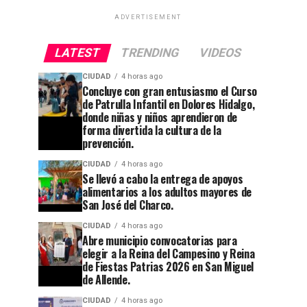
ADVERTISEMENT
LATEST
TRENDING
VIDEOS
CIUDAD
4 horas ago
Concluye con gran entusiasmo el Curso
de Patrulla Infantil en Dolores Hidalgo,
donde niñas y niños aprendieron de
forma divertida la cultura de la
prevención.
CIUDAD
4 horas ago
Se llevó a cabo la entrega de apoyos
alimentarios a los adultos mayores de
San José del Charco.
CIUDAD
4 horas ago
Abre municipio convocatorias para
elegir a la Reina del Campesino y Reina
de Fiestas Patrias 2026 en San Miguel
de Allende.
CIUDAD
4 horas ago