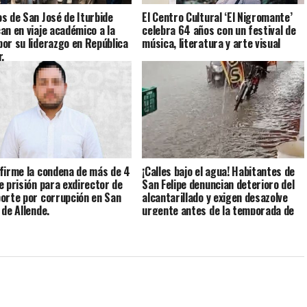
s de San José de Iturbide
El Centro Cultural ‘El Nigromante’
an en viaje académico a la
celebra 64 años con un festival de
or su liderazgo en República
música, literatura y arte visual
.
firme la condena de más de 4
¡Calles bajo el agua! Habitantes de
e prisión para exdirector de
San Felipe denuncian deterioro del
orte por corrupción en San
alcantarillado y exigen desazolve
 de Allende.
urgente antes de la temporada de
lluvias.