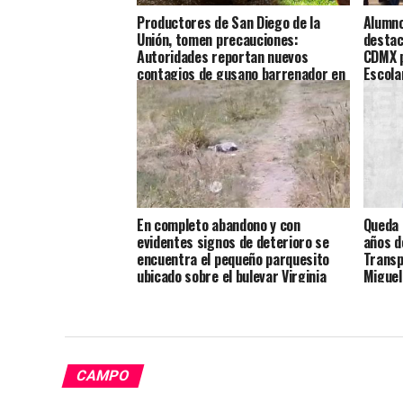
Productores de San Diego de la
Alumno
Unión, tomen precauciones:
destac
Autoridades reportan nuevos
CDMX p
contagios de gusano barrenador en
Escolar
ganado y mascotas en la zona
En completo abandono y con
Queda 
evidentes signos de deterioro se
años d
encuentra el pequeño parquesito
Transp
ubicado sobre el bulevar Virginia
Miguel
Soto.
CAMPO