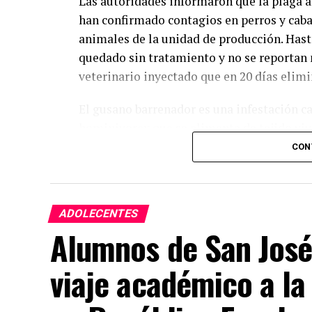
Las autoridades informaron que la plaga a
han confirmado contagios en perros y cabal
animales de la unidad de producción. Has
quedado sin tratamiento y no se reportan
veterinario inyectado que en 20 días elimin
El gusano barrenador es una infestación c
hominivorax que se alimenta de tejido vi
huevos en una herida pequeña y en un laps
CON
alimentarse del animal. Por ello es import
crecen, que tienen mal olor o secreción, q
a cambios en el comportamiento del animal
ADOLECENTES
rasque constantemente la zona afectada.
Alumnos de San José
Ante cualquier sospecha se pide no intenta
viaje académico a la
inmediato a las autoridades del campo o a
mantienen brigadas haciendo recorridos y
recomendación principal es revisar diario 