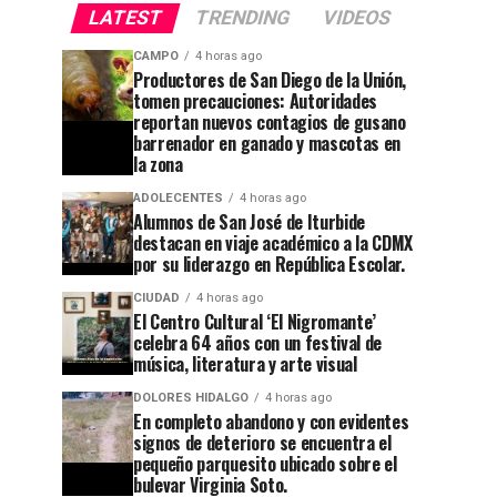
LATEST
TRENDING
VIDEOS
CAMPO
4 horas ago
Productores de San Diego de la Unión,
tomen precauciones: Autoridades
reportan nuevos contagios de gusano
barrenador en ganado y mascotas en
la zona
ADOLECENTES
4 horas ago
Alumnos de San José de Iturbide
destacan en viaje académico a la CDMX
por su liderazgo en República Escolar.
CIUDAD
4 horas ago
El Centro Cultural ‘El Nigromante’
celebra 64 años con un festival de
música, literatura y arte visual
DOLORES HIDALGO
4 horas ago
En completo abandono y con evidentes
signos de deterioro se encuentra el
pequeño parquesito ubicado sobre el
bulevar Virginia Soto.