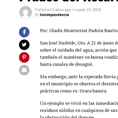
Published
2 años ago
on
junio 21, 2024
By
tvindependencia
Por: Gladis Montserrat Padrón Bautis
San José Iturbide, Gto. A 21 de junio 
sobre el cuidado del agua, acción que
también el mantener en buena condició
hasta canales de desagüé.
Sin embargo, ante la esperada lluvia 
en el municipio se observa el desinte
prácticas como es: tirara basura.
Un ejemplo se vivió en las inmediaci
residuos sólidos en cualquiera de su
la obstrucción del drenaje.