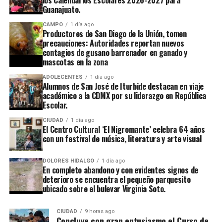
Guanajuato.
CAMPO
1 día ago
Productores de San Diego de la Unión, tomen
precauciones: Autoridades reportan nuevos
contagios de gusano barrenador en ganado y
mascotas en la zona
ADOLECENTES
1 día ago
Alumnos de San José de Iturbide destacan en viaje
académico a la CDMX por su liderazgo en República
Escolar.
CIUDAD
1 día ago
El Centro Cultural ‘El Nigromante’ celebra 64 años
con un festival de música, literatura y arte visual
DOLORES HIDALGO
1 día ago
En completo abandono y con evidentes signos de
deterioro se encuentra el pequeño parquesito
ubicado sobre el bulevar Virginia Soto.
CIUDAD
9 horas ago
Concluye con gran entusiasmo el Curso de