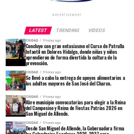
ADVERTISEMENT
LATEST
TRENDING
VIDEOS
CIUDAD
9 horas ago
Concluye con gran entusiasmo el Curso de Patrulla
Infantil en Dolores Hidalgo, donde niñas y niños
aprendieron de forma divertida la cultura de la
prevención.
CIUDAD
9 horas ago
Se llevó a cabo la entrega de apoyos alimentarios a
los adultos mayores de San José del Charco.
CIUDAD
9 horas ago
Abre municipio convocatorias para elegir a la Reina
del Campesino y Reina de Fiestas Patrias 2026 en
San Miguel de Allende.
CIUDAD
9 horas ago
Desde San Miguel de Allende, la Gobernadora firma
los Calendarios Escolares 2026-2027 para