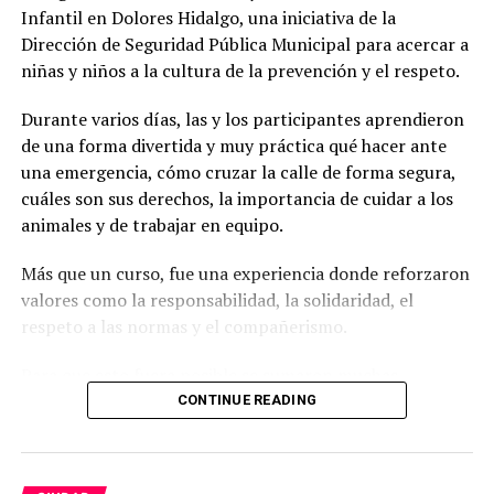
Infantil en Dolores Hidalgo, una iniciativa de la
Dirección de Seguridad Pública Municipal para acercar a
niñas y niños a la cultura de la prevención y el respeto.
Durante varios días, las y los participantes aprendieron
de una forma divertida y muy práctica qué hacer ante
una emergencia, cómo cruzar la calle de forma segura,
cuáles son sus derechos, la importancia de cuidar a los
animales y de trabajar en equipo.
Más que un curso, fue una experiencia donde reforzaron
valores como la responsabilidad, la solidaridad, el
respeto a las normas y el compañerismo.
Para que esto fuera posible se sumaron muchas
dependencias que todos los días trabajan por la
CONTINUE READING
seguridad de las familias: Guardia Nacional, Policía
Estatal de Caminos, Tránsito Municipal, Bomberos,
Protección Civil, SIPINNA, Derechos Humanos,