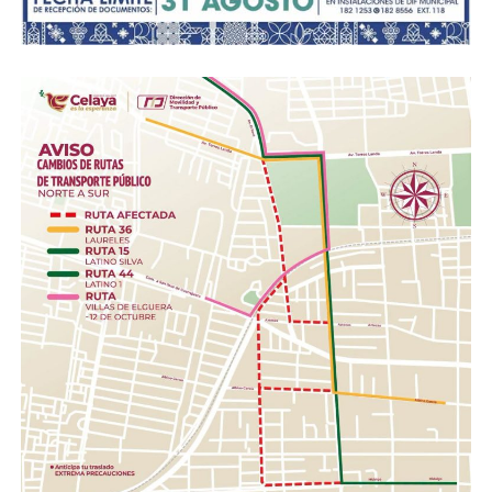
Ángela Peralta.
Reina de Fiestas Patrias y Patronales 2026
Elegibilidad: Jóvenes originarias de la cabecera
municipal de San Miguel de Allende.
Requisitos Generales: De 16 a 24 años de edad y una
estatura mínima de 1.60 metros.
Cierre de Inscripciones: Hasta el lunes 24 de agosto.
Coronación: 5 de septiembre a las 19:00 horas en el
Teatro Ángela Peralta.
El funcionario municipal explicó que, bajo las
instrucciones del presidente municipal Mauricio Trejo,
estas convocatorias buscan trascender el protocolo
institucional para involucrar activamente a familias,
escuelas, autoridades delegacionales y comunidades
rurales en el rescate de las raíces históricas.