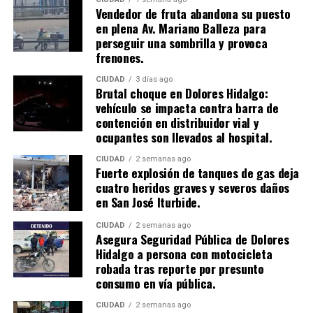
Vendedor de fruta abandona su puesto
en plena Av. Mariano Balleza para
perseguir una sombrilla y provoca
frenones.
CIUDAD
3 días ago
Brutal choque en Dolores Hidalgo:
vehículo se impacta contra barra de
contención en distribuidor vial y
ocupantes son llevados al hospital.
CIUDAD
2 semanas ago
​Fuerte explosión de tanques de gas deja
cuatro heridos graves y severos daños
en San José Iturbide.
CIUDAD
2 semanas ago
Asegura Seguridad Pública de Dolores
Hidalgo a persona con motocicleta
robada tras reporte por presunto
consumo en vía pública.
CIUDAD
2 semanas ago