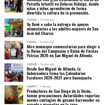
Patrulla Infantil en Dolores Hidalgo, donde
niñas y niños aprendieron de forma
divertida la cultura de la prevención.
CIUDAD
9 horas ago
Se llevó a cabo la entrega de apoyos
alimentarios a los adultos mayores de San
José del Charco.
CIUDAD
9 horas ago
Abre municipio convocatorias para elegir a
la Reina del Campesino y Reina de Fiestas
Patrias 2026 en San Miguel de Allende.
CIUDAD
9 horas ago
Desde San Miguel de Allende, la
Gobernadora firma los Calendarios
Escolares 2026-2027 para Guanajuato.
CAMPO
1 día ago
Productores de San Diego de la Unión,
tomen precauciones: Autoridades reportan
nuevos contagios de gusano barrenador en
ganado y mascotas en la zona