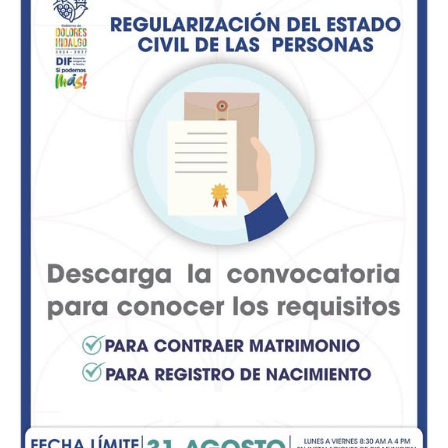
a representar a sus ejidos, comunidades y cabecera
municipal durante los desfiles, actos cívicos y
celebraciones culturales del año.
«Mauricio Trejo está muy interesado en que se
conserven y promuevan todas las tradiciones. La Reina
del Campesino y las Reinas de Fiestas Patrias son esa
imagen viva de San Miguel que encabeza los eventos
especiales, las desfiles, la noche del Grito y la agenda
cultural del municipio» destacó Acacio Martínez
Rodríguez, titular de la dependencia.
Reina del Campesino 2026
Elegibilidad: Una representante originaria por cada ejido
o comunidad del municipio.
Escolaridad y Edad: Cursar actualmente preparatoria o
universidad; contar con 16 a 24 años de edad.
Cierre de Inscripciones: Hasta el lunes 17 de agosto.
Coronación: 30 de agosto a las 19:00 horas en el Teatro