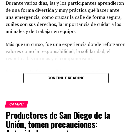
Durante varios días, las y los participantes aprendieron
de una forma divertida y muy práctica qué hacer ante
una emergencia, cómo cruzar la calle de forma segura,
cuáles son sus derechos, la importancia de cuidar a los
animales y de trabajar en equipo.
Más que un curso, fue una experiencia donde reforzaron
valores como la responsabilidad, la solidaridad, el
respeto a las normas y el compañerismo.
Para que esto fuera posible se sumaron muchas
dependencias que todos los días trabajan por la
CONTINUE READING
seguridad de las familias: Guardia Nacional, Policía
Estatal de Caminos, Tránsito Municipal, Bomberos,
Protección Civil, SIPINNA, Derechos Humanos,
CAMPO
Pentatlón, COMUDE, Protección Animal, Prevención del
Productores de San Diego de la
Delito y el SIMAPAS.
Unión, tomen precauciones:
Desde Seguridad Pública agradecemos de corazón a las