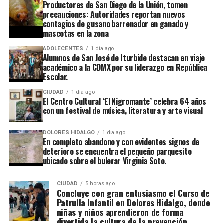
Productores de San Diego de la Unión, tomen
precauciones: Autoridades reportan nuevos
contagios de gusano barrenador en ganado y
mascotas en la zona
ADOLECENTES
1 día ago
Alumnos de San José de Iturbide destacan en viaje
académico a la CDMX por su liderazgo en República
Escolar.
CIUDAD
1 día ago
El Centro Cultural ‘El Nigromante’ celebra 64 años
con un festival de música, literatura y arte visual
DOLORES HIDALGO
1 día ago
En completo abandono y con evidentes signos de
deterioro se encuentra el pequeño parquesito
ubicado sobre el bulevar Virginia Soto.
CIUDAD
5 horas ago
Concluye con gran entusiasmo el Curso de
Patrulla Infantil en Dolores Hidalgo, donde
niñas y niños aprendieron de forma
divertida la cultura de la prevención.