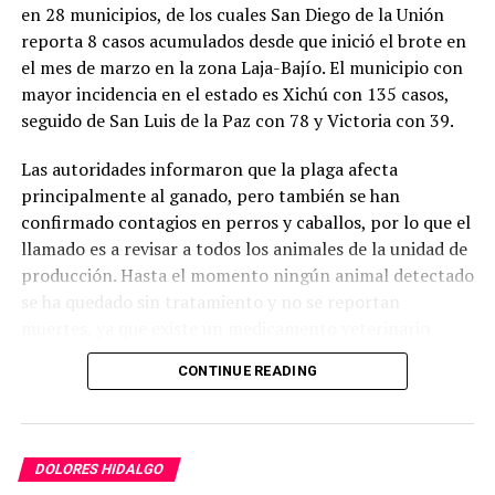
en 28 municipios, de los cuales San Diego de la Unión
reporta 8 casos acumulados desde que inició el brote en
el mes de marzo en la zona Laja-Bajío. El municipio con
mayor incidencia en el estado es Xichú con 135 casos,
seguido de San Luis de la Paz con 78 y Victoria con 39.
Las autoridades informaron que la plaga afecta
principalmente al ganado, pero también se han
confirmado contagios en perros y caballos, por lo que el
llamado es a revisar a todos los animales de la unidad de
producción. Hasta el momento ningún animal detectado
se ha quedado sin tratamiento y no se reportan
muertes, ya que existe un medicamento veterinario
inyectado que en 20 días elimina las larvas.
CONTINUE READING
El gusano barrenador es una infestación causada por las
larvas de la mosca Cochliomyia hominivorax que se
alimenta de tejido vivo y es que una sola mosca puede
DOLORES HIDALGO
poner más de 300 huevos en una herida pequeña y en un