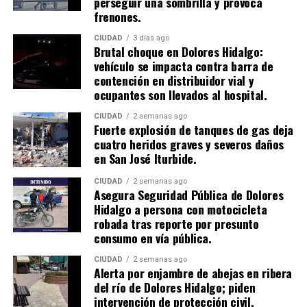
perseguir una sombrilla y provoca
frenones.
CIUDAD
3 días ago
Brutal choque en Dolores Hidalgo:
vehículo se impacta contra barra de
contención en distribuidor vial y
ocupantes son llevados al hospital.
CIUDAD
2 semanas ago
​Fuerte explosión de tanques de gas deja
cuatro heridos graves y severos daños
en San José Iturbide.
CIUDAD
2 semanas ago
Asegura Seguridad Pública de Dolores
Hidalgo a persona con motocicleta
robada tras reporte por presunto
consumo en vía pública.
CIUDAD
2 semanas ago
Alerta por enjambre de abejas en ribera
del río de Dolores Hidalgo; piden
intervención de protección civil.