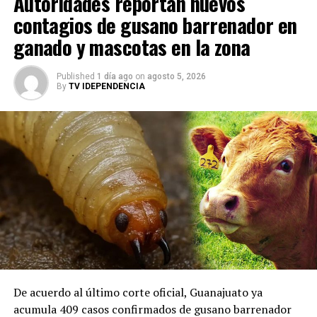
Autoridades reportan nuevos
mamás, papás y tutores que confiaron en este proyecto
contagios de gusano barrenador en
y que acompañaron a sus hijas e hijos en cada actividad.
ganado y mascotas en la zona
ADVERTISEMENT
Published
1 día ago
on
agosto 5, 2026
By
TV IDEPENDENCIA
De acuerdo al último corte oficial, Guanajuato ya
acumula 409 casos confirmados de gusano barrenador