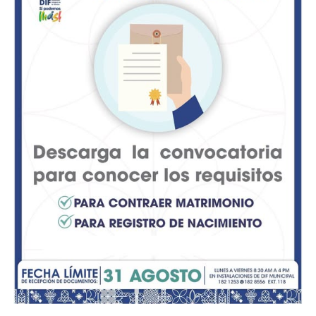
Y es que, de acuerdo con lo señalado, los juegos
infantiles se encuentran severamente desgastados. Las
estructuras presentan oxidación avanzada,
desprendimiento de pintura, piezas flojas y fracturas
visibles, producto de la falta de mantenimiento, lo que
impide que niñas y niños puedan jugar de manera
segura.
Pero el deterioro no es lo único. El lugar luce además
con acumulación de basura. Según el testimonio,
algunas personas han tomado el área como tiradero,
dejando bolsas con desperdicios domésticos, botellas de
plástico, envolturas y todo tipo de desechos esparcidos
por el perímetro, incluso sobre las áreas de juego y
descanso.
Vecinos de la zona manifestaron su inconformidad y
señalaron que este pequeño pulmón urbano requiere