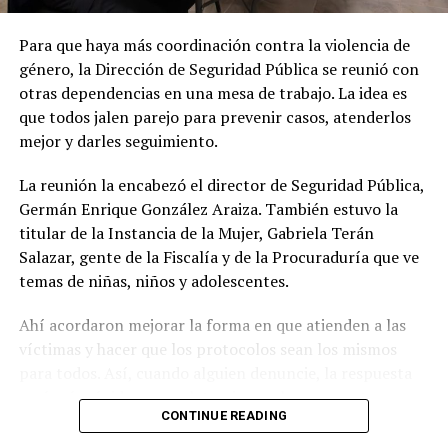
Todas las situaciones fueron resueltas en el sitio de
manera oportuna, sin complicaciones ni necesidad de
Para que haya más coordinación contra la violencia de
traslado a hospitales.
género, la Dirección de Seguridad Pública se reunió con
otras dependencias en una mesa de trabajo. La idea es
El personal de emergencias reportó saldo blanco en lo
que todos jalen parejo para prevenir casos, atenderlos
físico, dejando fuera del conteo oficial los miles de
mejor y darles seguimiento.
corazones rotos que provocó el cardiaco desenlace del
partido.
La reunión la encabezó el director de Seguridad Pública,
Germán Enrique González Araiza. También estuvo la
titular de la Instancia de la Mujer, Gabriela Terán
Salazar, gente de la Fiscalía y de la Procuraduría que ve
temas de niñas, niños y adolescentes.
Ahí acordaron mejorar la forma en que atienden a las
víctimas y hacer que los protocolos sean los mismos
para todos. Así, cuando alguien denuncie, la respuesta
será más rápida y completa, sin que la persona tenga
CONTINUE READING
que andar de oficina en oficina.