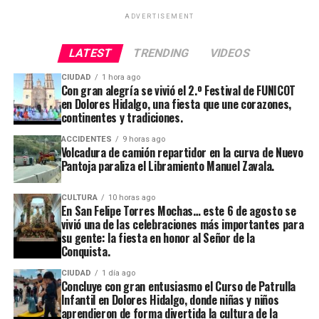
ADVERTISEMENT
LATEST
TRENDING
VIDEOS
CIUDAD
1 hora ago
Con gran alegría se vivió el 2.º Festival de FUNICOT
en Dolores Hidalgo, una fiesta que une corazones,
continentes y tradiciones.
ACCIDENTES
9 horas ago
Volcadura de camión repartidor en la curva de Nuevo
Pantoja paraliza el Libramiento Manuel Zavala.
CULTURA
10 horas ago
En San Felipe Torres Mochas… este 6 de agosto se
vivió una de las celebraciones más importantes para
su gente: la fiesta en honor al Señor de la
Conquista.
CIUDAD
1 día ago
Concluye con gran entusiasmo el Curso de Patrulla
Infantil en Dolores Hidalgo, donde niñas y niños
aprendieron de forma divertida la cultura de la