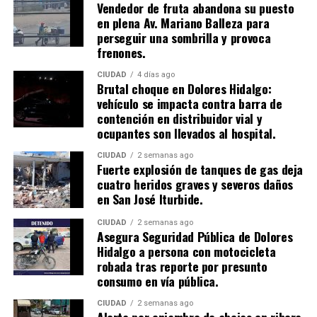
Vendedor de fruta abandona su puesto
en plena Av. Mariano Balleza para
perseguir una sombrilla y provoca
frenones.
CIUDAD
4 días ago
Brutal choque en Dolores Hidalgo:
vehículo se impacta contra barra de
contención en distribuidor vial y
ocupantes son llevados al hospital.
CIUDAD
2 semanas ago
​Fuerte explosión de tanques de gas deja
cuatro heridos graves y severos daños
en San José Iturbide.
CIUDAD
2 semanas ago
Asegura Seguridad Pública de Dolores
Hidalgo a persona con motocicleta
robada tras reporte por presunto
consumo en vía pública.
CIUDAD
2 semanas ago
Alerta por enjambre de abejas en ribera