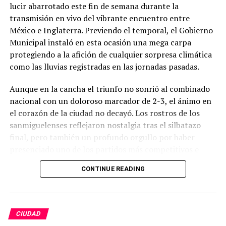
lucir abarrotado este fin de semana durante la
transmisión en vivo del vibrante encuentro entre
México e Inglaterra. Previendo el temporal, el Gobierno
Municipal instaló en esta ocasión una mega carpa
protegiendo a la afición de cualquier sorpresa climática
como las lluvias registradas en las jornadas pasadas.
Aunque en la cancha el triunfo no sonrió al combinado
nacional con un doloroso marcador de 2-3, el ánimo en
el corazón de la ciudad no decayó. Los rostros de los
sanmiguelenses reflejaron nostalgia tras el silbatazo
final, pero también un profundo orgullo por haber
presenciado uno de los partidos más competitivos e
intensos de la Selección Mexicana en su historia
CONTINUE READING
reciente, devolviendo una esperanza y una unión por el
futbol que no se percibía en años.
Para garantizar el orden y la tranquilidad de las familias,
CIUDAD
las corporaciones de seguridad mantuvieron un