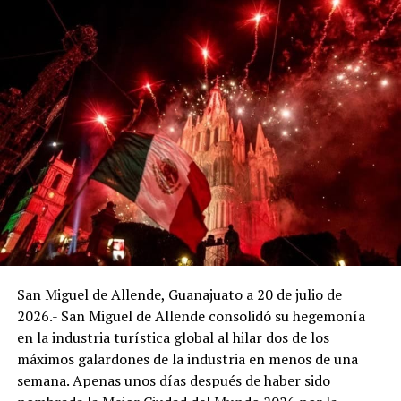
En su primera semana de celebraciones, el recinto
albergará conciertos de música clásica, diálogos sobre
fotografía documental y presentaciones de literatura
gráfica con la participación directa de creadores e
investigadores.
Viernes 7 de agosto
17:00 hrs. | Concierto de Aniversario: Ensamble Tlapalli
San Miguel de Allende, Guanajuato a 20 de julio de
La agrupación integrada por Paola Tovar Deanda
2026.- San Miguel de Allende consolidó su hegemonía
(piano), Eduardo del Valle (violín), Patricia Velázquez
en la industria turística global al hilar dos de los
(viola) y Jorge Flores (violonchelo) interpretará un
máximos galardones de la industria en menos de una
selecto repertorio de cámara que incluye el Cuarteto K
semana. Apenas unos días después de haber sido
478 en sol menor de W. A. Mozart y el Cuarteto Op. 67