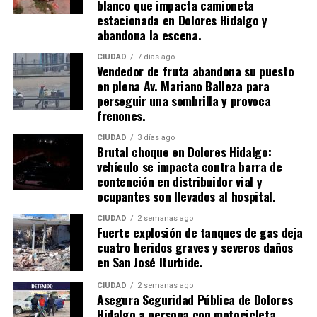
blanco que impacta camioneta
estacionada en Dolores Hidalgo y
abandona la escena.
CIUDAD
7 días ago
Vendedor de fruta abandona su puesto
en plena Av. Mariano Balleza para
perseguir una sombrilla y provoca
frenones.
CIUDAD
3 días ago
Brutal choque en Dolores Hidalgo:
vehículo se impacta contra barra de
contención en distribuidor vial y
ocupantes son llevados al hospital.
CIUDAD
2 semanas ago
​Fuerte explosión de tanques de gas deja
cuatro heridos graves y severos daños
en San José Iturbide.
CIUDAD
2 semanas ago
Asegura Seguridad Pública de Dolores
Hidalgo a persona con motocicleta