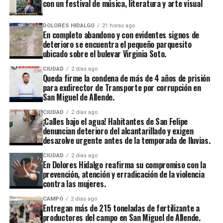
con un festival de música, literatura y arte visual
DOLORES HIDALGO
21 horas ago
En completo abandono y con evidentes signos de
deterioro se encuentra el pequeño parquesito
ubicado sobre el bulevar Virginia Soto.
CIUDAD
2 días ago
Queda firme la condena de más de 4 años de prisión
para exdirector de Transporte por corrupción en
San Miguel de Allende.
CIUDAD
2 días ago
¡Calles bajo el agua! Habitantes de San Felipe
denuncian deterioro del alcantarillado y exigen
desazolve urgente antes de la temporada de lluvias.
CIUDAD
2 días ago
En Dolores Hidalgo reafirma su compromiso con la
prevención, atención y erradicación de la violencia
contra las mujeres.
CAMPO
2 días ago
Entregan más de 215 toneladas de fertilizante a
productores del campo en San Miguel de Allende.