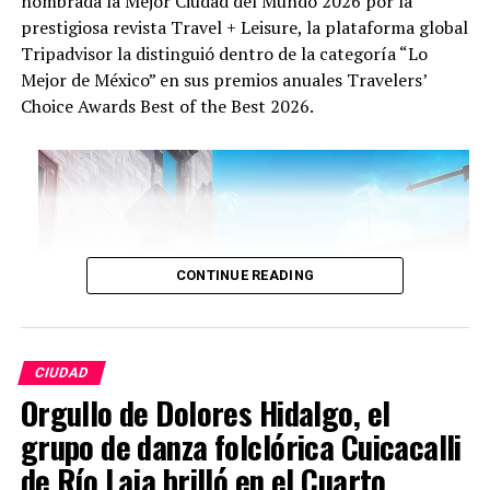
nombrada la Mejor Ciudad del Mundo 2026 por la
en la menor del compositor español Joaquín Turina.
prestigiosa revista Travel + Leisure, la plataforma global
Tripadvisor la distinguió dentro de la categoría “Lo
18:30 a 20:00 hrs. | Noche de Diálogo: «Cuando la tierra
Mejor de México” en sus premios anuales Travelers’
permanece» Un espacio para profundizar en el proyecto
Choice Awards Best of the Best 2026.
documental del fotoperiodista y artista Mauricio Palos,
acompañado en la mesa de análisis por la curadora
Marcela Chao.
Sábado 8 de agosto
12:30 hrs. | Presentación Editorial: «El Nagual. La
leyenda del hombre lobo mexicano» Encuentro con el
CONTINUE READING
autor y creativo Alex Hermógenes, quien compartirá el
proceso de creación e investigación detrás de esta
novela gráfica inspirada en la tradición oral y el folclor
nacional.
CIUDAD
Orgullo de Dolores Hidalgo, el
grupo de danza folclórica Cuicacalli
ADVERTISEMENT
de Río Laja brilló en el Cuarto