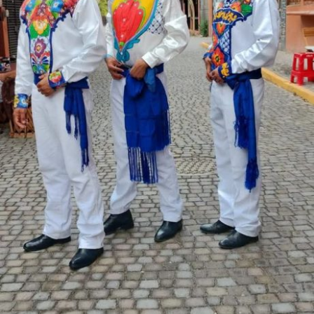
De los más de ocho millones de perfiles y
establecimientos registrados en Tripadvisor a nivel
mundial, menos del uno por ciento (1%) logra cumplir
con los estándares algorítmicos para alcanzar esta
distinción.
En su reseña oficial para la edición 2026, Tripadvisor
describe a San Miguel de Allende como una «joya
colonial» asentada en una región de clima fresco que
cautiva a creadores y viajeros de todo el mundo por su
luz, colorido y carácter singular.
La plataforma internacional fundamentó el galardón
destacando los siguientes pilares de la ciudad: Riqueza
Arquitectónica, Identidad Histórica y El ícono local: La
parroquia de San Miguel Arcángel.
ADVERTISEMENT