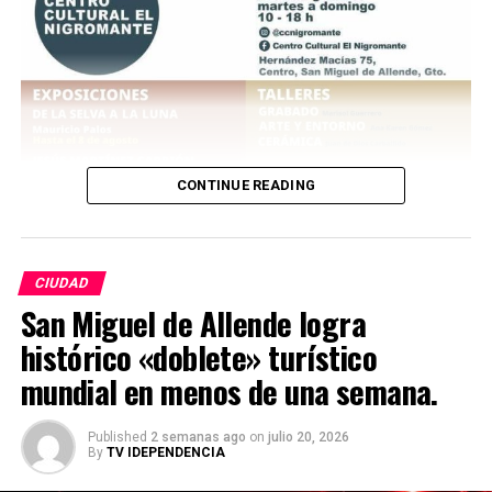
CONTINUE READING
CIUDAD
San Miguel de Allende logra
histórico «doblete» turístico
mundial en menos de una semana.
Published
2 semanas ago
on
julio 20, 2026
By
TV IDEPENDENCIA