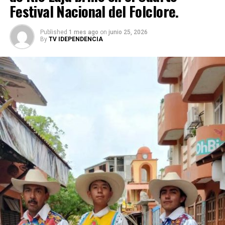
Festival Nacional del Folclore.
Published
1 mes ago
on
junio 25, 2026
By
TV IDEPENDENCIA
A diferencia de otros galardones basados en comités
editoriales, el reconocimiento de Tripadvisor destaca
por el volumen y rigor de la evaluación de los propios
usuarios:
El premio representa el máximo galardón que otorga la
plataforma a los destinos que reciben, durante un
periodo de 12 meses, calificaciones sobresalientes de
manera consistente.