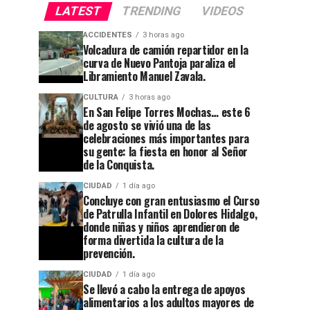
LATEST
TRENDING
VIDEOS
ACCIDENTES
3 horas ago
Volcadura de camión repartidor en la
curva de Nuevo Pantoja paraliza el
Libramiento Manuel Zavala.
CULTURA
3 horas ago
En San Felipe Torres Mochas… este 6
de agosto se vivió una de las
celebraciones más importantes para
su gente: la fiesta en honor al Señor
de la Conquista.
CIUDAD
1 día ago
Concluye con gran entusiasmo el Curso
de Patrulla Infantil en Dolores Hidalgo,
donde niñas y niños aprendieron de
forma divertida la cultura de la
prevención.
CIUDAD
1 día ago
Se llevó a cabo la entrega de apoyos
alimentarios a los adultos mayores de