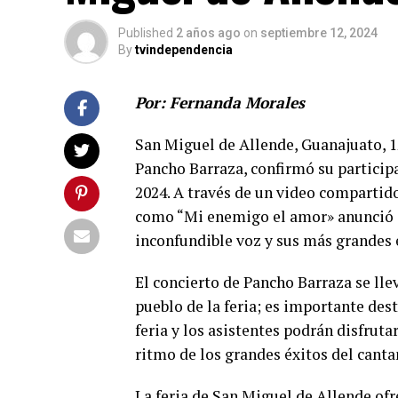
Published
2 años ago
on
septiembre 12, 2024
By
tvindependencia
Por: Fernanda Morales
San Miguel de Allende, Guanajuato, 1
Pancho Barraza, confirmó su particip
2024. A través de un video compartido e
como “Mi enemigo el amor» anunció q
inconfundible voz y sus más grandes 
El concierto de Pancho Barraza se llev
pueblo de la feria; es importante dest
feria y los asistentes podrán disfrut
ritmo de los grandes éxitos del canta
La feria de San Miguel de Allende ofr