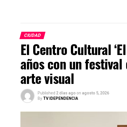
CIUDAD
El Centro Cultural ‘E
años con un festival 
arte visual
Published
2 días ago
on
agosto 5, 2026
By
TV IDEPENDENCIA