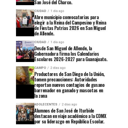
San José del Charco.
CIUDAD
1 día ago
Abre municipio convocatorias para
elegir a la Reina del Campesino y Reina
de Fiestas Patrias 2026 en San Miguel
de Allende.
CIUDAD
1 día ago
Desde San Miguel de Allende, la
Gobernadora firma los Calendarios
Escolares 2026-2027 para Guanajuato.
CAMPO
2 días ago
Productores de San Diego de la Unión,
tomen precauciones: Autoridades
reportan nuevos contagios de gusano
barrenador en ganado y mascotas en
la zona
ADOLECENTES
2 días ago
Alumnos de San José de Iturbide
destacan en viaje académico a la CDMX
por su liderazgo en República Escolar.