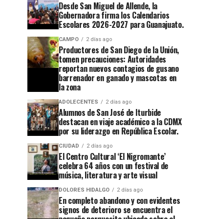
Desde San Miguel de Allende, la
Gobernadora firma los Calendarios
Escolares 2026-2027 para Guanajuato.
CAMPO
2 días ago
Productores de San Diego de la Unión,
tomen precauciones: Autoridades
reportan nuevos contagios de gusano
barrenador en ganado y mascotas en
la zona
ADOLECENTES
2 días ago
Alumnos de San José de Iturbide
destacan en viaje académico a la CDMX
por su liderazgo en República Escolar.
CIUDAD
2 días ago
El Centro Cultural ‘El Nigromante’
celebra 64 años con un festival de
música, literatura y arte visual
DOLORES HIDALGO
2 días ago
En completo abandono y con evidentes
signos de deterioro se encuentra el