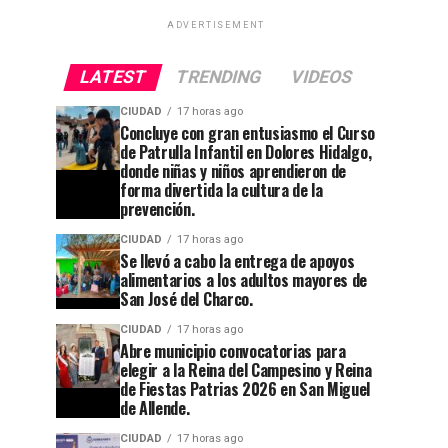
ADVERTISEMENT
LATEST
TRENDING
VIDEOS
CIUDAD
17 horas ago
Concluye con gran entusiasmo el Curso
de Patrulla Infantil en Dolores Hidalgo,
donde niñas y niños aprendieron de
forma divertida la cultura de la
prevención.
CIUDAD
17 horas ago
Se llevó a cabo la entrega de apoyos
alimentarios a los adultos mayores de
San José del Charco.
CIUDAD
17 horas ago
Abre municipio convocatorias para
elegir a la Reina del Campesino y Reina
de Fiestas Patrias 2026 en San Miguel
de Allende.
CIUDAD
17 horas ago