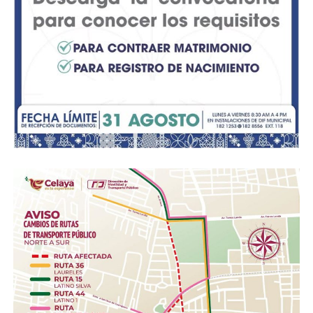
(viola) y Jorge Flores (violonchelo) interpretará un
selecto repertorio de cámara que incluye el Cuarteto K
478 en sol menor de W. A. Mozart y el Cuarteto Op. 67
en la menor del compositor español Joaquín Turina.
18:30 a 20:00 hrs. | Noche de Diálogo: «Cuando la tierra
permanece» Un espacio para profundizar en el proyecto
documental del fotoperiodista y artista Mauricio Palos,
acompañado en la mesa de análisis por la curadora
Marcela Chao.
Sábado 8 de agosto
12:30 hrs. | Presentación Editorial: «El Nagual. La
leyenda del hombre lobo mexicano» Encuentro con el
autor y creativo Alex Hermógenes, quien compartirá el
proceso de creación e investigación detrás de esta
novela gráfica inspirada en la tradición oral y el folclor
nacional.