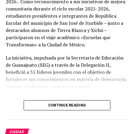
2026.- Como reconocimiento a sus iniciativas de mejora
comunitaria durante el ciclo escolar 2025-2026,
estudiantes presidentes e integrantes de República
Escolar del municipio de San José de Iturbide —junto a
destacados alumnos de Tierra Blanca y Xichú—
participaron en el viaje académico «Escuelas que
Transforman» a la Ciudad de México.
La iniciativa, impulsada por la Secretaría de Educación
de Guanajuato (SEG) a través de la Delegación II,
benefició a 35 líderes juveniles con el objetivo de
fortalecer sus conocimientos en materia de democracia,
historia, ciudadanía y cultura nacional.
Durante la jornada formativa fuera del aula, la
CONTINUE READING
delegación estudiantil del Noreste guanajuatense
recorrió recintos emblemáticos de la vida pública y
cultural del país:
CIUDAD