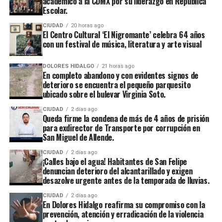
académico a la CDMX por su liderazgo en República
Escolar.
CIUDAD
20 horas ago
El Centro Cultural ‘El Nigromante’ celebra 64 años
con un festival de música, literatura y arte visual
DOLORES HIDALGO
21 horas ago
En completo abandono y con evidentes signos de
deterioro se encuentra el pequeño parquesito
ubicado sobre el bulevar Virginia Soto.
CIUDAD
2 días ago
Queda firme la condena de más de 4 años de prisión
para exdirector de Transporte por corrupción en
San Miguel de Allende.
CIUDAD
2 días ago
¡Calles bajo el agua! Habitantes de San Felipe
denuncian deterioro del alcantarillado y exigen
desazolve urgente antes de la temporada de lluvias.
CIUDAD
2 días ago
En Dolores Hidalgo reafirma su compromiso con la
prevención, atención y erradicación de la violencia