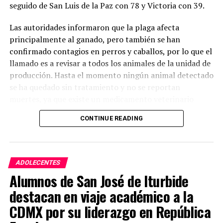
seguido de San Luis de la Paz con 78 y Victoria con 39.
Las autoridades informaron que la plaga afecta
principalmente al ganado, pero también se han
confirmado contagios en perros y caballos, por lo que el
llamado es a revisar a todos los animales de la unidad de
producción. Hasta el momento ningún animal detectado
se ha quedado sin tratamiento y no se reportan
muertes, ya que existe un medicamento veterinario
inyectado que en 20 días elimina las larvas.
CONTINUE READING
El gusano barrenador es una infestación causada por las
larvas de la mosca Cochliomyia hominivorax que se
alimenta de tejido vivo y es que una sola mosca puede
ADOLECENTES
poner más de 300 huevos en una herida pequeña y en un
Alumnos de San José de Iturbide
lapso de 12 a 24 horas las larvas nacen y comienzan a
destacan en viaje académico a la
alimentarse del animal. Por ello es importante estar
atentos a heridas que no cierran, que crecen, que tienen
CDMX por su liderazgo en República
mal olor o secreción, que tengan gusanos blancos