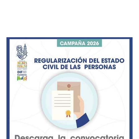
En su primera semana de celebraciones, el recinto
albergará conciertos de música clásica, diálogos sobre
fotografía documental y presentaciones de literatura
gráfica con la participación directa de creadores e
investigadores.
Viernes 7 de agosto
17:00 hrs. | Concierto de Aniversario: Ensamble Tlapalli
La agrupación integrada por Paola Tovar Deanda
(piano), Eduardo del Valle (violín), Patricia Velázquez