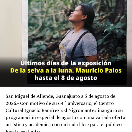
Sobre el impacto del viaje, Héctor Eduardo Enríquez
Lara, Jefe del Departamento para la Convivencia Escolar
en la Delegación II, subrayó que la educación debe
trascender los muros del salón de clases.
El modelo de República Escolar se consolida en San José
de Iturbide como una plataforma práctica donde la
juventud ejerce la representación democrática, el
trabajo colaborativo y la toma de decisiones enfocadas
en el bienestar de sus comunidades escolares.
San Miguel de Allende, Guanajuato a 5 de agosto de
2026.- Con motivo de su 64.º aniversario, el Centro
Cultural Ignacio Ramírez «El Nigromante» inauguró su
programación especial de agosto con una variada oferta
artística y académica con entrada libre para el público
local y visitantes.