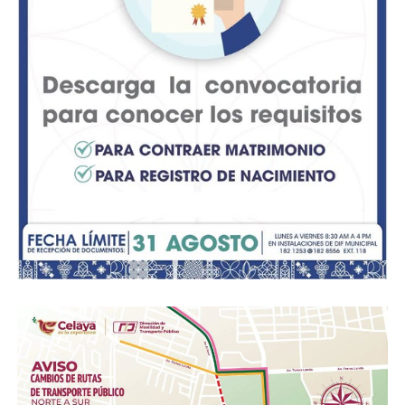
los regidores morenistas José Luis Mexicano, María
Dolores Rodríguez y Andaruby Guerrero; el regidor del
PAN, Fernando Guillén; y la regidora del Partido Verde,
Claudia Elisa Rodríguez.
En contra de la medida: El alcalde Gilberto Zárate
Nieves; los regidores panistas José Antonio Sánchez y
Lilia Carrillo; y el regidor morenista J. Isaías Hurtado.
La discordia que prevalece en el ayuntamiento se
evidenció al abordar la propuesta para modificar el
presupuesto municipal por un monto de 500 mil pesos
para el programa estatal “Mi Colonia a Color”, y 875 mil
pesos para el programa federal de la Comisión de
Fomento al Turismo (COFOTUR).
ADVERTISEMENT