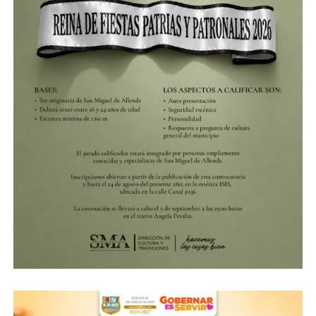
bloque afín al alcalde. Integrantes del cuerpo edilicio y
regidoras denunciaron públicamente conductas
intolerantes y presuntos comentarios misóginos por
parte de Zárate Nieves hacia las mujeres de la mesa de
debate, señalando que las interrupciones y
descalificaciones sistemáticas evidencian una falta de
control político y de respeto a la investidura del
Ayuntamiento.
Con esta resolución, cualquier documento, convenio o
contrato que pretenda comprometer los recursos o la
representación jurídica de Comonfort requerirá, de
manera obligatoria, la firma de la síndica municipal y la
aprobación previa del Cabildo, acotando el margen de
maniobra directa del presidente municipal para el resto
del periodo constituciona.
ADVERTISEMENT