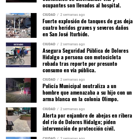
ocupantes son llevados al hospital.
CIUDAD
2 semanas ago
​Fuerte explosión de tanques de gas deja
cuatro heridos graves y severos daños
en San José Iturbide.
CIUDAD
2 semanas ago
Asegura Seguridad Pública de Dolores
Hidalgo a persona con motocicleta
robada tras reporte por presunto
consumo en vía pública.
CIUDAD
2 semanas ago
Policía Municipal neutraliza a un
hombre que amenazaba a su hijo con un
arma blanca en la colonia Olimpo.
CIUDAD
2 semanas ago
Alerta por enjambre de abejas en ribera
del río de Dolores Hidalgo; piden
intervención de protección civil.
CIUDAD
2 semanas ago