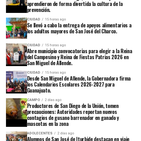
aprendieron de forma divertida la cultura de la
prevención.
CIUDAD
15 horas ago
Se llevó a cabo la entrega de apoyos alimentarios a
los adultos mayores de San José del Charco.
CIUDAD
15 horas ago
Abre municipio convocatorias para elegir a la Reina
del Campesino y Reina de Fiestas Patrias 2026 en
San Miguel de Allende.
CIUDAD
15 horas ago
Desde San Miguel de Allende, la Gobernadora firma
los Calendarios Escolares 2026-2027 para
Guanajuato.
CAMPO
2 días ago
Productores de San Diego de la Unión, tomen
precauciones: Autoridades reportan nuevos
contagios de gusano barrenador en ganado y
mascotas en la zona
ADOLECENTES
2 días ago
Alumnos de San José de Iturbide destacan en viaje