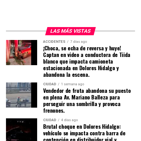
LAS MÁS VISTAS
ACCIDENTES
7 días ago
¡Choca, se echa de reversa y huye!
Captan en video a conductora de Tiida
blanco que impacta camioneta
estacionada en Dolores Hidalgo y
abandona la escena.
CIUDAD
1 semana ago
Vendedor de fruta abandona su puesto
en plena Av. Mariano Balleza para
perseguir una sombrilla y provoca
frenones.
CIUDAD
4 días ago
Brutal choque en Dolores Hidalgo:
vehículo se impacta contra barra de
contención en distribuidor vial y