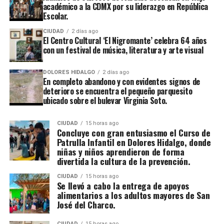
académico a la CDMX por su liderazgo en República
Escolar.
CIUDAD
2 días ago
El Centro Cultural ‘El Nigromante’ celebra 64 años
con un festival de música, literatura y arte visual
DOLORES HIDALGO
2 días ago
En completo abandono y con evidentes signos de
deterioro se encuentra el pequeño parquesito
ubicado sobre el bulevar Virginia Soto.
CIUDAD
15 horas ago
Concluye con gran entusiasmo el Curso de
Patrulla Infantil en Dolores Hidalgo, donde
niñas y niños aprendieron de forma
divertida la cultura de la prevención.
CIUDAD
15 horas ago
Se llevó a cabo la entrega de apoyos
alimentarios a los adultos mayores de San
José del Charco.
CIUDAD
15 horas ago