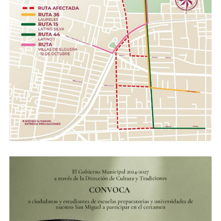
La bancada opositora y la propia síndica calificaron
como «una falta de respeto al pleno» que el alcalde
Zárate Nieves hubiera firmado los convenios de adhesión
a dichos programas de manera anticipada y sin contar
con la suficiencia presupuestal autorizada,
pretendiendo que el Ayuntamiento resolviera la omisión
de última hora de manera obligada.
Durante el debate, el regidor oficialista J. Isaías Hurtado
salió en defensa del edil, asegurando que existía una
«confabulación» entre los bloques de oposición y
actores externos con fines económicos para
desestabilizar la administración.
La sesión escaló en tensión no solo por el debate de los
recursos, sino por las formas en las que se condujo el