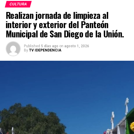
CULTURA
Realizan jornada de limpieza al
interior y exterior del Panteón
Municipal de San Diego de la Unión.
Published
5 días ago
on
agosto 1, 2026
By
TV IDEPENDENCIA
En su primera semana de celebraciones, el recinto
albergará conciertos de música clásica, diálogos sobre
fotografía documental y presentaciones de literatura
gráfica con la participación directa de creadores e