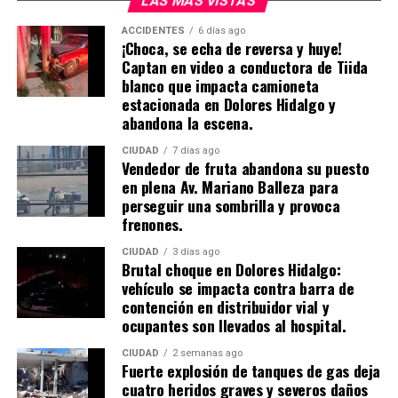
LAS MÁS VISTAS
ACCIDENTES
6 días ago
¡Choca, se echa de reversa y huye!
Captan en video a conductora de Tiida
blanco que impacta camioneta
estacionada en Dolores Hidalgo y
abandona la escena.
CIUDAD
7 días ago
Vendedor de fruta abandona su puesto
en plena Av. Mariano Balleza para
perseguir una sombrilla y provoca
frenones.
CIUDAD
3 días ago
Brutal choque en Dolores Hidalgo:
vehículo se impacta contra barra de
contención en distribuidor vial y
ocupantes son llevados al hospital.
CIUDAD
2 semanas ago
​Fuerte explosión de tanques de gas deja
cuatro heridos graves y severos daños