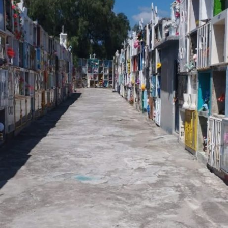
investigadores.
Viernes 7 de agosto
17:00 hrs. | Concierto de Aniversario: Ensamble Tlapalli
La agrupación integrada por Paola Tovar Deanda
(piano), Eduardo del Valle (violín), Patricia Velázquez
(viola) y Jorge Flores (violonchelo) interpretará un
selecto repertorio de cámara que incluye el Cuarteto K
478 en sol menor de W. A. Mozart y el Cuarteto Op. 67
en la menor del compositor español Joaquín Turina.
18:30 a 20:00 hrs. | Noche de Diálogo: «Cuando la tierra
permanece» Un espacio para profundizar en el proyecto
documental del fotoperiodista y artista Mauricio Palos,
acompañado en la mesa de análisis por la curadora
Marcela Chao.
Sábado 8 de agosto
12:30 hrs. | Presentación Editorial: «El Nagual. La
leyenda del hombre lobo mexicano» Encuentro con el