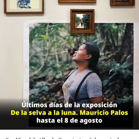
Participaron en dinámicas interactivas sobre la
evolución de los juegos de pelota ancestrales y
modernos, promoviendo el trabajo en equipo y la
actividad física.
Sobre el impacto del viaje, Héctor Eduardo Enríquez
Lara, Jefe del Departamento para la Convivencia Escolar
en la Delegación II, subrayó que la educación debe
trascender los muros del salón de clases.
El modelo de República Escolar se consolida en San José
de Iturbide como una plataforma práctica donde la
juventud ejerce la representación democrática, el
trabajo colaborativo y la toma de decisiones enfocadas
en el bienestar de sus comunidades escolares.