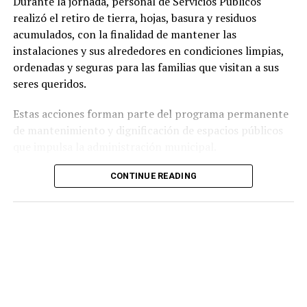
Durante la jornada, personal de Servicios Públicos
realizó el retiro de tierra, hojas, basura y residuos
acumulados, con la finalidad de mantener las
instalaciones y sus alrededores en condiciones limpias,
ordenadas y seguras para las familias que visitan a sus
seres queridos.
Estas acciones forman parte del programa permanente
de mantenimiento y dignificación de espacios públicos
que impulsa la administración municipal.
Autoridades locales destacaron que se continuará
CONTINUE READING
trabajando para conservar en óptimas condiciones
todos los espacios públicos del municipio, brindando
una mejor imagen y un entorno digno para la
ciudadanía.