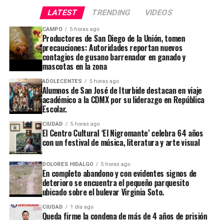
LATEST
TRENDING
VIDEOS
CAMPO
5 horas ago
Productores de San Diego de la Unión, tomen
precauciones: Autoridades reportan nuevos
contagios de gusano barrenador en ganado y
mascotas en la zona
ADOLECENTES
5 horas ago
Alumnos de San José de Iturbide destacan en viaje
académico a la CDMX por su liderazgo en República
Escolar.
CIUDAD
5 horas ago
El Centro Cultural ‘El Nigromante’ celebra 64 años
con un festival de música, literatura y arte visual
DOLORES HIDALGO
5 horas ago
En completo abandono y con evidentes signos de
deterioro se encuentra el pequeño parquesito
ubicado sobre el bulevar Virginia Soto.
CIUDAD
1 día ago
Queda firme la condena de más de 4 años de prisión