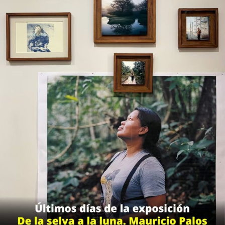
Participaron en dinámicas interactivas sobre la
evolución de los juegos de pelota ancestrales y
modernos, promoviendo el trabajo en equipo y la
actividad física.
Sobre el impacto del viaje, Héctor Eduardo Enríquez
Lara, Jefe del Departamento para la Convivencia Escolar
en la Delegación II, subrayó que la educación debe
trascender los muros del salón de clases.
El modelo de República Escolar se consolida en San José
de Iturbide como una plataforma práctica donde la
juventud ejerce la representación democrática, el
trabajo colaborativo y la toma de decisiones enfocadas
en el bienestar de sus comunidades escolares.