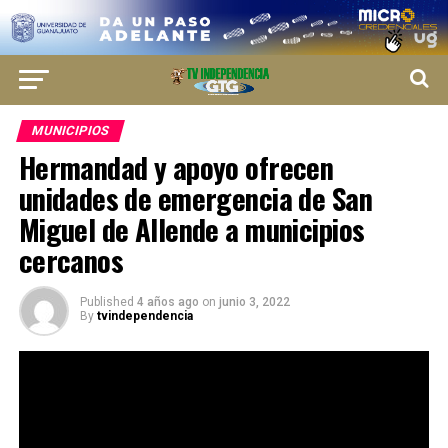
MUNICIPIOS
Hermandad y apoyo ofrecen
unidades de emergencia de San
Miguel de Allende a municipios
cercanos
Published
4 años ago
on
junio 3, 2022
By
tvindependencia