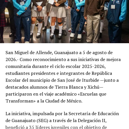
pequeña que sea para evitar que las moscas depositen
sus huevos y así frenar la expansión de esta plaga en la
zona.
San Miguel de Allende, Guanajuato a 5 de agosto de
2026.- Como reconocimiento a sus iniciativas de mejora
comunitaria durante el ciclo escolar 2025-2026,
estudiantes presidentes e integrantes de República
Escolar del municipio de San José de Iturbide —junto a
destacados alumnos de Tierra Blanca y Xichú—
participaron en el viaje académico «Escuelas que
Transforman» a la Ciudad de México.
La iniciativa, impulsada por la Secretaría de Educación
de Guanajuato (SEG) a través de la Delegación II,
benefició a 35 líderes juveniles con el objetivo de