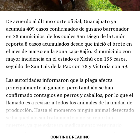
De acuerdo al último corte oficial, Guanajuato ya
acumula 409 casos confirmados de gusano barrenador
en 28 municipios, de los cuales San Diego de la Unión
reporta 8 casos acumulados desde que inició el brote en
el mes de marzo en la zona Laja-Bajío. El municipio con
mayor incidencia en el estado es Xichú con 135 casos,
seguido de San Luis de la Paz con 78 y Victoria con 39.
Las autoridades informaron que la plaga afecta
principalmente al ganado, pero también se han
confirmado contagios en perros y caballos, por lo que el
llamado es a revisar a todos los animales de la unidad de
producción. Hasta el momento ningún animal detectado
se ha quedado sin tratamiento y no se reportan
muertes, ya que existe un medicamento veterinario
inyectado que en 20 días elimina las larvas.
CONTINUE READING