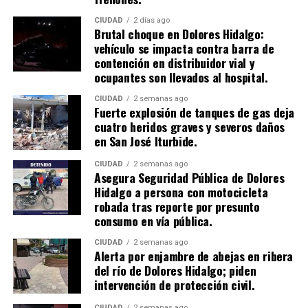
CIUDAD
2 días ago
Brutal choque en Dolores Hidalgo:
vehículo se impacta contra barra de
contención en distribuidor vial y
ocupantes son llevados al hospital.
CIUDAD
2 semanas ago
​Fuerte explosión de tanques de gas deja
cuatro heridos graves y severos daños
en San José Iturbide.
CIUDAD
2 semanas ago
Asegura Seguridad Pública de Dolores
Hidalgo a persona con motocicleta
robada tras reporte por presunto
consumo en vía pública.
CIUDAD
2 semanas ago
Alerta por enjambre de abejas en ribera
del río de Dolores Hidalgo; piden
intervención de protección civil.
CIUDAD
2 semanas ago