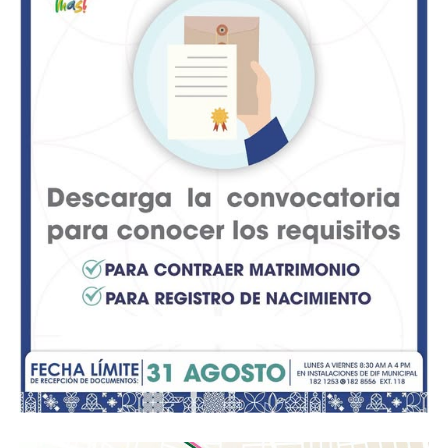
albergará conciertos de música clásica, diálogos sobre
fotografía documental y presentaciones de literatura
gráfica con la participación directa de creadores e
investigadores.
Viernes 7 de agosto
17:00 hrs. | Concierto de Aniversario: Ensamble Tlapalli
La agrupación integrada por Paola Tovar Deanda
(piano), Eduardo del Valle (violín), Patricia Velázquez
(viola) y Jorge Flores (violonchelo) interpretará un
selecto repertorio de cámara que incluye el Cuarteto K
478 en sol menor de W. A. Mozart y el Cuarteto Op. 67
en la menor del compositor español Joaquín Turina.
18:30 a 20:00 hrs. | Noche de Diálogo: «Cuando la tierra
permanece» Un espacio para profundizar en el proyecto
documental del fotoperiodista y artista Mauricio Palos,
acompañado en la mesa de análisis por la curadora
Marcela Chao.