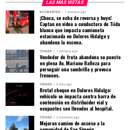
LAS MÁS VISTAS
ACCIDENTES
1 semana ago
¡Choca, se echa de reversa y huye!
Captan en video a conductora de Tiida
blanco que impacta camioneta
estacionada en Dolores Hidalgo y
abandona la escena.
CIUDAD
1 semana ago
Vendedor de fruta abandona su puesto
en plena Av. Mariano Balleza para
perseguir una sombrilla y provoca
frenones.
CIUDAD
6 días ago
Brutal choque en Dolores Hidalgo:
vehículo se impacta contra barra de
contención en distribuidor vial y
ocupantes son llevados al hospital.
CIUDAD
2 semanas ago
Mejoran camino de acceso a la
comunidad de San Simeón,