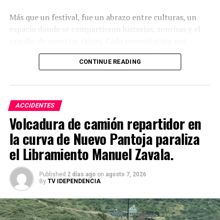
Más que un festival, fue un abrazo entre culturas, un
espacio donde se compartieron historias, sonrisas y el
orgullo de nuestras raíces. Cada presentación nos
recordó que, aunque venimos de lugares diferentes, nos
CONTINUE READING
une el amor por nuestras tradiciones y el deseo de vivir
en armonía.
En Dolores Hidalgo, Cuna de la Independencia Nacional,
ACCIDENTES
celebramos con el corazón abierto esta diversidad que
Volcadura de camión repartidor en
nos enriquece, y seguimos abriendo las puertas a
experiencias que nos inspiran, nos unen y nos hacen
la curva de Nuevo Pantoja paraliza
sentir parte de una misma familia: la familia del mundo.
el Libramiento Manuel Zavala.
Published
2 días ago
on
agosto 7, 2026
By
TV IDEPENDENCIA