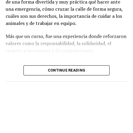
de una forma divertida y muy práctica qué hacer ante
una emergencia, cómo cruzar la calle de forma segura,
cuáles son sus derechos, la importancia de cuidar a los
animales y de trabajar en equipo.
Más que un curso, fue una experiencia donde reforzaron
valores como la responsabilidad, la solidaridad, el
respeto a las normas y el compañerismo.
Para que esto fuera posible se sumaron muchas
dependencias que todos los días trabajan por la
CONTINUE READING
seguridad de las familias: Guardia Nacional, Policía
Estatal de Caminos, Tránsito Municipal, Bomberos,
Protección Civil, SIPINNA, Derechos Humanos,
Pentatlón, COMUDE, Protección Animal, Prevención del
Delito y el SIMAPAS.
Desde Seguridad Pública agradecemos de corazón a las
mamás, papás y tutores que confiaron en este proyecto