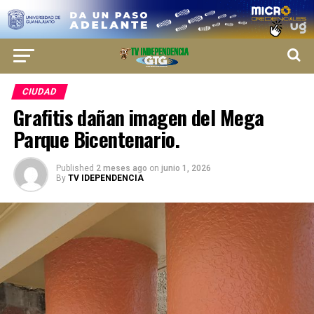
CIUDAD
Grafitis dañan imagen del Mega
Parque Bicentenario.
Published
2 meses ago
on
junio 1, 2026
By
TV IDEPENDENCIA