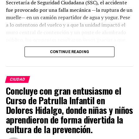
Secretaría de Seguridad Ciudadana (SSC), el accidente
fue provocado por una falla mecánica —la ruptura de un
muelle— en un camión repartidor de agua y yogur. Pese
a lo ostentoso del vuelco y a que la unidad impactó el
muro central de contención y un poste de alumbrado
público, los ocupantes resultaron ilesos gracias a que
portaban el cinturón de seguridad.
CONTINUE READING
Tras la alerta recibida por las autoridades, se activó un
protocolo conjunto entre dependencias municipales y
cuerpos de rescate:
CIUDAD
Concluye con gran entusiasmo el
Paramedicos de la Cruz Roja atendieron a los
trabajadores en el lugar, determinando que no
Curso de Patrulla Infantil en
requerían traslado hospitalario.
Dolores Hidalgo, donde niñas y niños
aprendieron de forma divertida la
Elementos de la Coordinación Municipal de Protección
Civil y del Patronato del Cuerpo de Bomberos aplicaron
cultura de la prevención.
maniobras de contención por un goteo de diésel sobre la