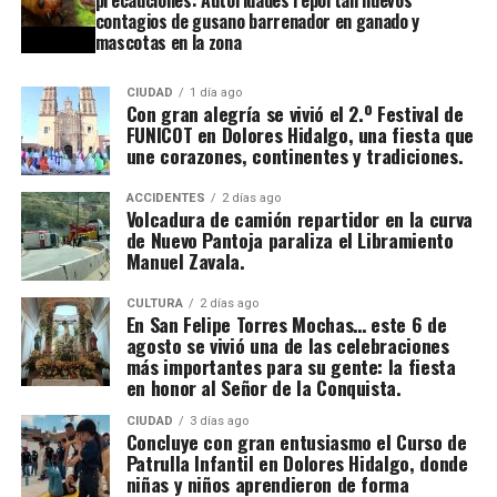
precauciones: Autoridades reportan nuevos
contagios de gusano barrenador en ganado y
mascotas en la zona
CIUDAD
1 día ago
Con gran alegría se vivió el 2.º Festival de
FUNICOT en Dolores Hidalgo, una fiesta que
une corazones, continentes y tradiciones.
ACCIDENTES
2 días ago
Volcadura de camión repartidor en la curva
de Nuevo Pantoja paraliza el Libramiento
Manuel Zavala.
CULTURA
2 días ago
En San Felipe Torres Mochas… este 6 de
agosto se vivió una de las celebraciones
más importantes para su gente: la fiesta
en honor al Señor de la Conquista.
CIUDAD
3 días ago
Concluye con gran entusiasmo el Curso de
Patrulla Infantil en Dolores Hidalgo, donde
niñas y niños aprendieron de forma