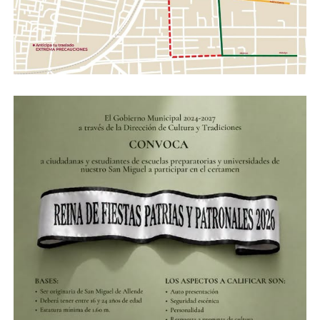
mediante la creación de rutas del mezcal integrales,
catas guiadas y ferias especializadas en el noreste del
estado.
A través de la Dirección de Desarrollo Económico, se
brindará asesoría técnica gratuita para que los
productores cumplan cabalmente con las normativas
federales vigentes.
El alcalde Manuel Montes detalló que la administración
local destinará recursos presupuestales específicos para
dar el seguimiento técnico a los productores. Asimismo,
hizo un reconocimiento público al respaldo de la
gobernadora Libia Dennise García Muñoz Ledo, así
como a la apertura del Secretario de Economía Federal,
Marcelo Ebrard Casaubon, y del titular del Instituto
Mexicano de la Propiedad Industrial (IMPI), Santiago
Nieto Castillo, por mantener un diálogo federalista
orientado al crecimiento regional.