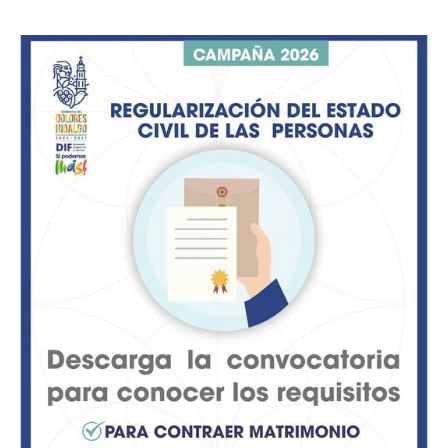
globales.
Al celebrar la publicación oficial, el presidente
municipal, Manuel Montes, externó su respaldo a las
familias productoras del campo iturbidense, destacando
que el nombramiento blinda el patrimonio inmaterial
del municipio.
Con esta incorporación, San José de Iturbide se suma al
bloque geográfico protegido del estado, donde ya
figuraban municipios como San Felipe y San Luis de la
Paz, y al cual recientemente se adhirieron también
Tierra Blanca, Comonfort y Dolores Hidalgo.
Para consolidar el nombramiento y evitar que se quede
solo en el papel, la administración municipal, en
coordinación con el Consejo Regulador del Mezcal
(CRM), pondrá en marcha un plan de cuatro ejes
estratégicos: