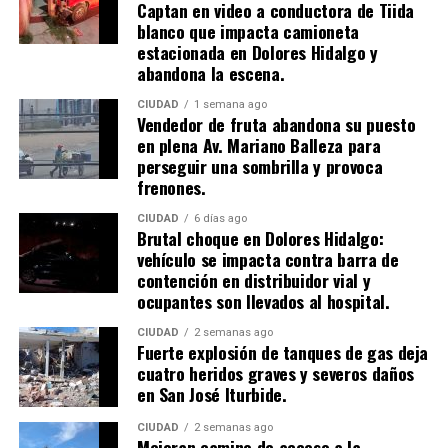
Captan en video a conductora de Tiida
blanco que impacta camioneta
estacionada en Dolores Hidalgo y
abandona la escena.
CIUDAD
1 semana ago
Vendedor de fruta abandona su puesto
en plena Av. Mariano Balleza para
perseguir una sombrilla y provoca
frenones.
CIUDAD
6 días ago
Brutal choque en Dolores Hidalgo:
vehículo se impacta contra barra de
contención en distribuidor vial y
ocupantes son llevados al hospital.
CIUDAD
2 semanas ago
​Fuerte explosión de tanques de gas deja
cuatro heridos graves y severos daños
en San José Iturbide.
CIUDAD
2 semanas ago
Mejoran camino de acceso a la