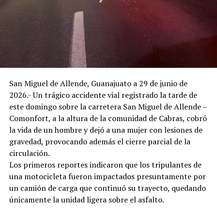
Diana Arellano, logrando una votación de 6 votos a
favor, 4 en contra y una abstención:
A favor de retirar la facultad: La síndica Diana Arellano;
los regidores morenistas José Luis Mexicano, María
Dolores Rodríguez y Andaruby Guerrero; el regidor del
PAN, Fernando Guillén; y la regidora del Partido Verde,
San Miguel de Allende, Guanajuato a 29 de junio de
Claudia Elisa Rodríguez.
2026.- Un trágico accidente vial registrado la tarde de
En contra de la medida: El alcalde Gilberto Zárate
este domingo sobre la carretera San Miguel de Allende –
Nieves; los regidores panistas José Antonio Sánchez y
Comonfort, a la altura de la comunidad de Cabras, cobró
Lilia Carrillo; y el regidor morenista J. Isaías Hurtado.
la vida de un hombre y dejó a una mujer con lesiones de
gravedad, provocando además el cierre parcial de la
La discordia que prevalece en el ayuntamiento se
circulación.
evidenció al abordar la propuesta para modificar el
Los primeros reportes indicaron que los tripulantes de
presupuesto municipal por un monto de 500 mil pesos
una motocicleta fueron impactados presuntamente por
para el programa estatal “Mi Colonia a Color”, y 875 mil
un camión de carga que continuó su trayecto, quedando
pesos para el programa federal de la Comisión de
únicamente la unidad ligera sobre el asfalto.
Fomento al Turismo (COFOTUR).