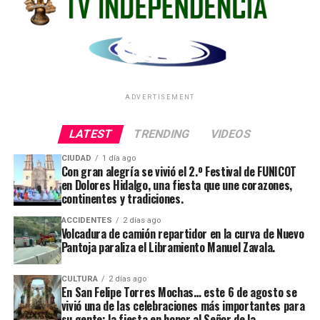
ADVERTISEMENT
LATEST
TRENDING
VIDEOS
CIUDAD
1 día ago
Con gran alegría se vivió el 2.º Festival de FUNICOT
en Dolores Hidalgo, una fiesta que une corazones,
continentes y tradiciones.
ACCIDENTES
2 días ago
Volcadura de camión repartidor en la curva de Nuevo
Pantoja paraliza el Libramiento Manuel Zavala.
CULTURA
2 días ago
En San Felipe Torres Mochas… este 6 de agosto se
vivió una de las celebraciones más importantes para
su gente: la fiesta en honor al Señor de la