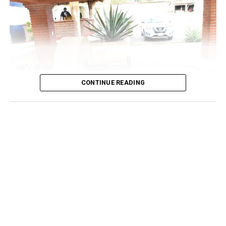
del periodo constituciona.
ADVERTISEMENT
CONTINUE READING
El decreto es el resultado de años de gestiones
institucionales, así como de la presentación de estudios
técnicos, antropológicos y químicos que demostraron la
autenticidad y los métodos artesanales de las vinatas
locales. Con esta declaratoria, los productores
iturbidenses adquieren el derecho legal de certificar,
etiquetar y comercializar sus bebidas bajo el prestigioso
sello de «Mezcal», detonando su valor en los mercados