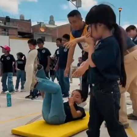
Personal de Tránsito y Movilidad implementó un desvío
hacia la calle Primero de Mayo para desahogar el flujo
vehicular de bajada, mientras la circulación en sentido
ascendente continuó operando de manera habitual
gracias a la contención del muro central.
A través del comunicado oficial, la Secretaría de
Seguridad Ciudadana reiteró el llamado a los
propietarios y empresas de transporte para realizar
revisiones periódicas al estado físico y mecánico de sus
vehículos, enfatizando que el mantenimiento
preventivo es fundamental para evitar fallas
estructurales y proteger a quienes transitan por las vías
del municipio.