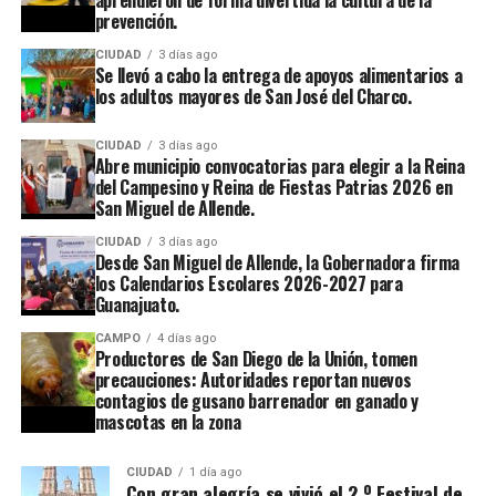
prevención.
CIUDAD
3 días ago
Se llevó a cabo la entrega de apoyos alimentarios a
los adultos mayores de San José del Charco.
CIUDAD
3 días ago
Abre municipio convocatorias para elegir a la Reina
del Campesino y Reina de Fiestas Patrias 2026 en
San Miguel de Allende.
CIUDAD
3 días ago
Desde San Miguel de Allende, la Gobernadora firma
los Calendarios Escolares 2026-2027 para
Guanajuato.
CAMPO
4 días ago
Productores de San Diego de la Unión, tomen
precauciones: Autoridades reportan nuevos
contagios de gusano barrenador en ganado y
mascotas en la zona
CIUDAD
1 día ago
Con gran alegría se vivió el 2.º Festival de