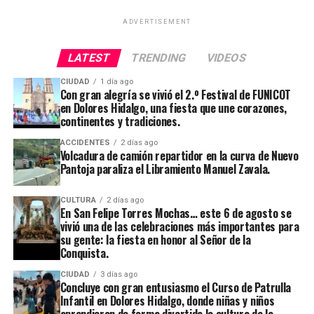
ADVERTISEMENT
LATEST
TRENDING
VIDEOS
CIUDAD
1 día ago
Con gran alegría se vivió el 2.º Festival de FUNICOT
en Dolores Hidalgo, una fiesta que une corazones,
continentes y tradiciones.
ACCIDENTES
2 días ago
Volcadura de camión repartidor en la curva de Nuevo
Pantoja paraliza el Libramiento Manuel Zavala.
CULTURA
2 días ago
En San Felipe Torres Mochas… este 6 de agosto se
vivió una de las celebraciones más importantes para
su gente: la fiesta en honor al Señor de la
Conquista.
CIUDAD
3 días ago
Concluye con gran entusiasmo el Curso de Patrulla
Infantil en Dolores Hidalgo, donde niñas y niños
aprendieron de forma divertida la cultura de la