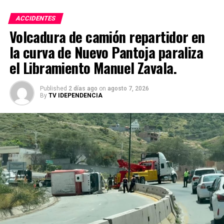
En Dolores Hidalgo, Cuna de la Independencia Nacional,
ACCIDENTES
celebramos con el corazón abierto esta diversidad que
Volcadura de camión repartidor en
nos enriquece, y seguimos abriendo las puertas a
experiencias que nos inspiran, nos unen y nos hacen
la curva de Nuevo Pantoja paraliza
sentir parte de una misma familia: la familia del mundo.
el Libramiento Manuel Zavala.
Published
2 días ago
on
agosto 7, 2026
By
TV IDEPENDENCIA