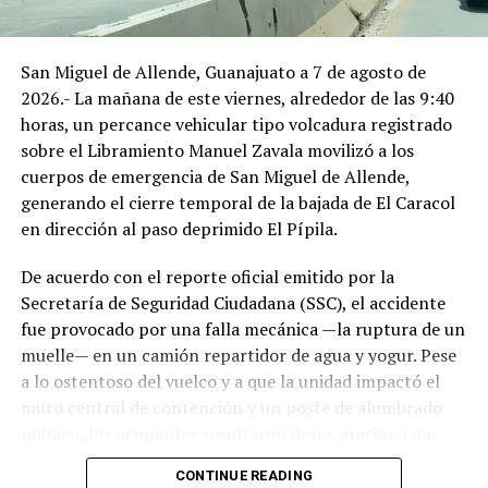
San Miguel de Allende, Guanajuato a 7 de agosto de
2026.- La mañana de este viernes, alrededor de las 9:40
horas, un percance vehicular tipo volcadura registrado
sobre el Libramiento Manuel Zavala movilizó a los
cuerpos de emergencia de San Miguel de Allende,
generando el cierre temporal de la bajada de El Caracol
en dirección al paso deprimido El Pípila.
De acuerdo con el reporte oficial emitido por la
Secretaría de Seguridad Ciudadana (SSC), el accidente
fue provocado por una falla mecánica —la ruptura de un
muelle— en un camión repartidor de agua y yogur. Pese
a lo ostentoso del vuelco y a que la unidad impactó el
muro central de contención y un poste de alumbrado
público, los ocupantes resultaron ilesos gracias a que
portaban el cinturón de seguridad.
CONTINUE READING