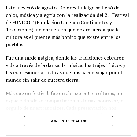
Este jueves 6 de agosto, Dolores Hidalgo se llenó de
color, música y alegría con la realización del 2.º Festival
de FUNICOT (Fundación Uniendo Continentes y
Tradiciones), un encuentro que nos recuerda que la
cultura es el puente más bonito que existe entre los
pueblos.
Fue una tarde mágica, donde las tradiciones cobraron
vida a través de la danza, la música, los trajes típicos y
las expresiones artísticas que nos hacen viajar por el
mundo sin salir de nuestra tierra.
Más que un festival, fue un abrazo entre culturas, un
espacio donde se compartieron historias, sonrisas y el
orgullo de nuestras raíces. Cada presentación nos
recordó que, aunque venimos de lugares diferentes, nos
CONTINUE READING
une el amor por nuestras tradiciones y el deseo de vivir
en armonía.