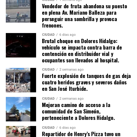
Vendedor de fruta abandona su puesto
en plena Av. Mariano Balleza para
perseguir una sombrilla y provoca
frenones.
CIUDAD
6 días ago
Brutal choque en Dolores Hidalgo:
vehículo se impacta contra barra de
contención en distribuidor vial y
ocupantes son llevados al hospital.
CIUDAD
2 semanas ago
​Fuerte explosión de tanques de gas deja
cuatro heridos graves y severos daños
en San José Iturbide.
CIUDAD
2 semanas ago
Mejoran camino de acceso a la
comunidad de San Simeón,
perteneciente a Dolores Hidalgo.
CIUDAD
6 días ago
Repartidor de Henry’s Pizza tuvo un