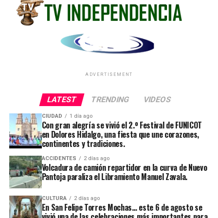
ADVERTISEMENT
LATEST
TRENDING
VIDEOS
CIUDAD
1 día ago
Con gran alegría se vivió el 2.º Festival de FUNICOT
en Dolores Hidalgo, una fiesta que une corazones,
continentes y tradiciones.
ACCIDENTES
2 días ago
Volcadura de camión repartidor en la curva de Nuevo
Pantoja paraliza el Libramiento Manuel Zavala.
CULTURA
2 días ago
En San Felipe Torres Mochas… este 6 de agosto se
vivió una de las celebraciones más importantes para