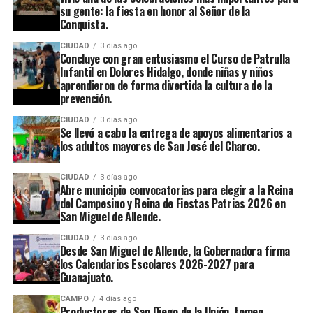
su gente: la fiesta en honor al Señor de la
Conquista.
CIUDAD
3 días ago
Concluye con gran entusiasmo el Curso de Patrulla
Infantil en Dolores Hidalgo, donde niñas y niños
aprendieron de forma divertida la cultura de la
prevención.
CIUDAD
3 días ago
Se llevó a cabo la entrega de apoyos alimentarios a
los adultos mayores de San José del Charco.
CIUDAD
3 días ago
Abre municipio convocatorias para elegir a la Reina
del Campesino y Reina de Fiestas Patrias 2026 en
San Miguel de Allende.
CIUDAD
3 días ago
Desde San Miguel de Allende, la Gobernadora firma
los Calendarios Escolares 2026-2027 para
Guanajuato.
CAMPO
4 días ago
Productores de San Diego de la Unión, tomen