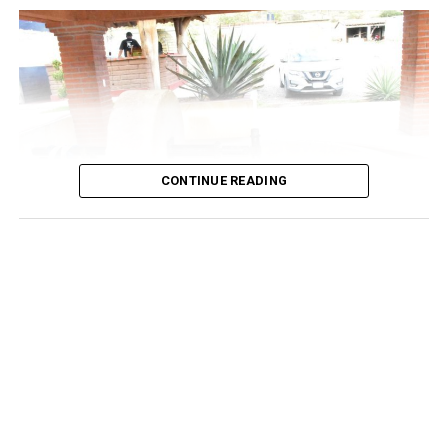
maniobra directa del presidente municipal para el resto
del periodo constituciona.
ADVERTISEMENT
CONTINUE READING
El decreto es el resultado de años de gestiones
institucionales, así como de la presentación de estudios
técnicos, antropológicos y químicos que demostraron la
autenticidad y los métodos artesanales de las vinatas
locales. Con esta declaratoria, los productores
iturbidenses adquieren el derecho legal de certificar,
etiquetar y comercializar sus bebidas bajo el prestigioso