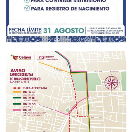
estratégicos:
Se facilitará la atracción de inversiones para el
equipamiento de las vinatas artesanales, incrementando
el valor comercial del producto final con miras a la
exportación masiva.
ADVERTISEMENT
Se activarán programas de reforestación masiva de
agaves nativos para asegurar el equilibrio ecológico del
ecosistema y garantizar la materia prima de las
próximas generaciones.
Se impulsará el Turismo Cultural y Gastronómico