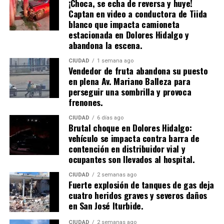
¡Choca, se echa de reversa y huye!
Captan en video a conductora de Tiida
blanco que impacta camioneta
estacionada en Dolores Hidalgo y
abandona la escena.
CIUDAD
1 semana ago
Vendedor de fruta abandona su puesto
en plena Av. Mariano Balleza para
perseguir una sombrilla y provoca
frenones.
CIUDAD
6 días ago
Brutal choque en Dolores Hidalgo:
vehículo se impacta contra barra de
contención en distribuidor vial y
ocupantes son llevados al hospital.
CIUDAD
2 semanas ago
​Fuerte explosión de tanques de gas deja
cuatro heridos graves y severos daños
en San José Iturbide.
CIUDAD
2 semanas ago