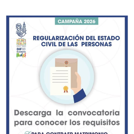
sello de «Mezcal», detonando su valor en los mercados
globales.
Al celebrar la publicación oficial, el presidente
municipal, Manuel Montes, externó su respaldo a las
familias productoras del campo iturbidense, destacando
que el nombramiento blinda el patrimonio inmaterial
del municipio.
Con esta incorporación, San José de Iturbide se suma al
bloque geográfico protegido del estado, donde ya
figuraban municipios como San Felipe y San Luis de la
Paz, y al cual recientemente se adhirieron también
Tierra Blanca, Comonfort y Dolores Hidalgo.
Para consolidar el nombramiento y evitar que se quede
solo en el papel, la administración municipal, en
coordinación con el Consejo Regulador del Mezcal
(CRM), pondrá en marcha un plan de cuatro ejes