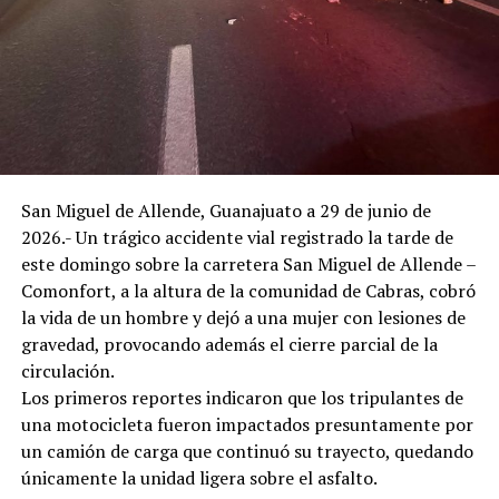
Mexicano y fundamentada legalmente por la síndica
Diana Arellano, logrando una votación de 6 votos a
favor, 4 en contra y una abstención:
A favor de retirar la facultad: La síndica Diana Arellano;
los regidores morenistas José Luis Mexicano, María
Dolores Rodríguez y Andaruby Guerrero; el regidor del
PAN, Fernando Guillén; y la regidora del Partido Verde,
San Miguel de Allende, Guanajuato a 29 de junio de
Claudia Elisa Rodríguez.
2026.- Un trágico accidente vial registrado la tarde de
En contra de la medida: El alcalde Gilberto Zárate
este domingo sobre la carretera San Miguel de Allende –
Nieves; los regidores panistas José Antonio Sánchez y
Comonfort, a la altura de la comunidad de Cabras, cobró
Lilia Carrillo; y el regidor morenista J. Isaías Hurtado.
la vida de un hombre y dejó a una mujer con lesiones de
gravedad, provocando además el cierre parcial de la
La discordia que prevalece en el ayuntamiento se
circulación.
evidenció al abordar la propuesta para modificar el
Los primeros reportes indicaron que los tripulantes de
presupuesto municipal por un monto de 500 mil pesos
una motocicleta fueron impactados presuntamente por
para el programa estatal “Mi Colonia a Color”, y 875 mil
un camión de carga que continuó su trayecto, quedando
pesos para el programa federal de la Comisión de
únicamente la unidad ligera sobre el asfalto.
Fomento al Turismo (COFOTUR).