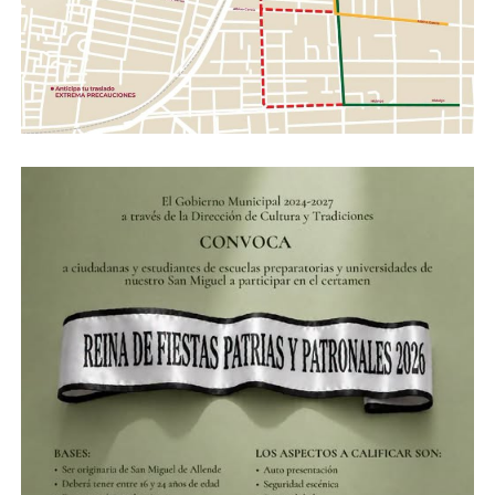
mediante la creación de rutas del mezcal integrales,
catas guiadas y ferias especializadas en el noreste del
estado.
A través de la Dirección de Desarrollo Económico, se
brindará asesoría técnica gratuita para que los
productores cumplan cabalmente con las normativas
federales vigentes.
El alcalde Manuel Montes detalló que la administración
local destinará recursos presupuestales específicos para
dar el seguimiento técnico a los productores. Asimismo,
hizo un reconocimiento público al respaldo de la
gobernadora Libia Dennise García Muñoz Ledo, así
como a la apertura del Secretario de Economía Federal,
Marcelo Ebrard Casaubon, y del titular del Instituto
Mexicano de la Propiedad Industrial (IMPI), Santiago
Nieto Castillo, por mantener un diálogo federalista
orientado al crecimiento regional.