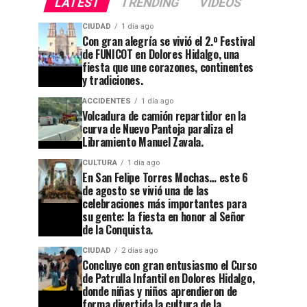
LATEST
TRENDING
VIDEOS
CIUDAD
1 día ago
Con gran alegría se vivió el 2.º Festival
de FUNICOT en Dolores Hidalgo, una
fiesta que une corazones, continentes
y tradiciones.
ACCIDENTES
1 día ago
Volcadura de camión repartidor en la
curva de Nuevo Pantoja paraliza el
Libramiento Manuel Zavala.
CULTURA
1 día ago
En San Felipe Torres Mochas… este 6
de agosto se vivió una de las
celebraciones más importantes para
su gente: la fiesta en honor al Señor
de la Conquista.
CIUDAD
2 días ago
Concluye con gran entusiasmo el Curso
de Patrulla Infantil en Dolores Hidalgo,
donde niñas y niños aprendieron de
forma divertida la cultura de la