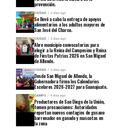
prevención.
CIUDAD
2 días ago
Se llevó a cabo la entrega de apoyos
alimentarios a los adultos mayores de
San José del Charco.
CIUDAD
2 días ago
Abre municipio convocatorias para
elegir a la Reina del Campesino y Reina
de Fiestas Patrias 2026 en San Miguel
de Allende.
CIUDAD
2 días ago
Desde San Miguel de Allende, la
Gobernadora firma los Calendarios
Escolares 2026-2027 para Guanajuato.
CAMPO
4 días ago
Productores de San Diego de la Unión,
tomen precauciones: Autoridades
reportan nuevos contagios de gusano
barrenador en ganado y mascotas en
la zona