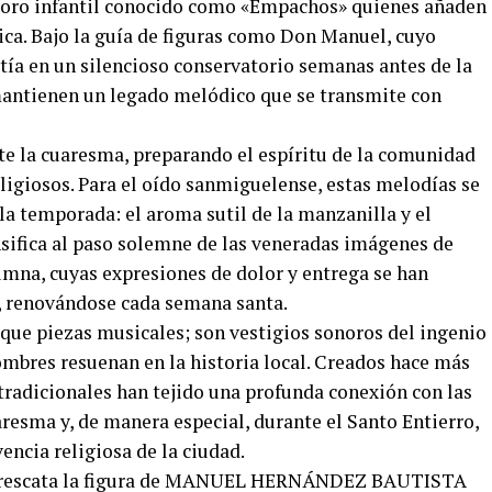
 coro infantil conocido como «Empachos» quienes añaden
ica. Bajo la guía de figuras como Don Manuel, cuyo
rtía en un silencioso conservatorio semanas antes de la
antienen un legado melódico que se transmite con
e la cuaresma, preparando el espíritu de la comunidad
religiosos. Para el oído sanmiguelense, estas melodías se
la temporada: el aroma sutil de la manzanilla y el
sifica al paso solemne de las veneradas imágenes de
umna, cuyas expresiones de dolor y entrega se han
, renovándose cada semana santa.
ue piezas musicales; son vestigios sonoros del ingenio
mbres resuenan en la historia local. Creados hace más
 tradicionales han tejido una profunda conexión con las
resma y, de manera especial, durante el Santo Entierro,
encia religiosa de la ciudad.
ez rescata la figura de MANUEL HERNÁNDEZ BAUTISTA