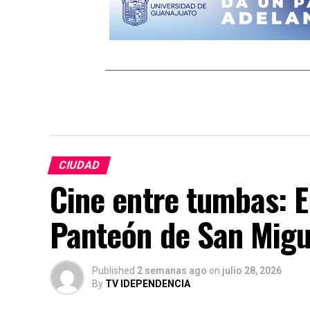
CIUDAD
Cine entre tumbas: El
Panteón de San Migu
Published
2 semanas ago
on
julio 28, 2026
By
TV IDEPENDENCIA