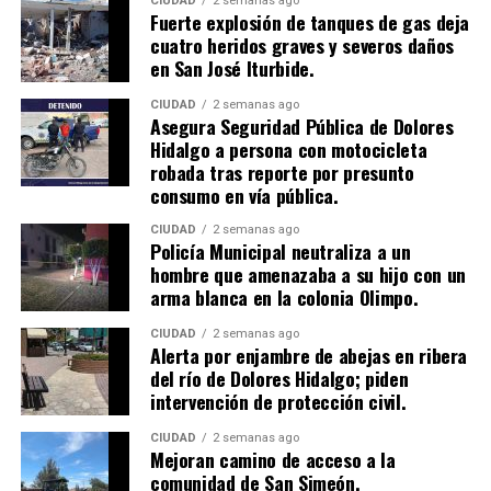
CIUDAD
2 semanas ago
​Fuerte explosión de tanques de gas deja
cuatro heridos graves y severos daños
en San José Iturbide.
CIUDAD
2 semanas ago
Asegura Seguridad Pública de Dolores
Hidalgo a persona con motocicleta
robada tras reporte por presunto
consumo en vía pública.
CIUDAD
2 semanas ago
Policía Municipal neutraliza a un
hombre que amenazaba a su hijo con un
arma blanca en la colonia Olimpo.
CIUDAD
2 semanas ago
Alerta por enjambre de abejas en ribera
del río de Dolores Hidalgo; piden
intervención de protección civil.
CIUDAD
2 semanas ago
Mejoran camino de acceso a la
comunidad de San Simeón,