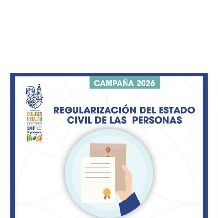
Y es que, de acuerdo con lo señalado, los juegos
infantiles se encuentran severamente desgastados. Las
estructuras presentan oxidación avanzada,
desprendimiento de pintura, piezas flojas y fracturas
visibles, producto de la falta de mantenimiento, lo que
impide que niñas y niños puedan jugar de manera
segura.