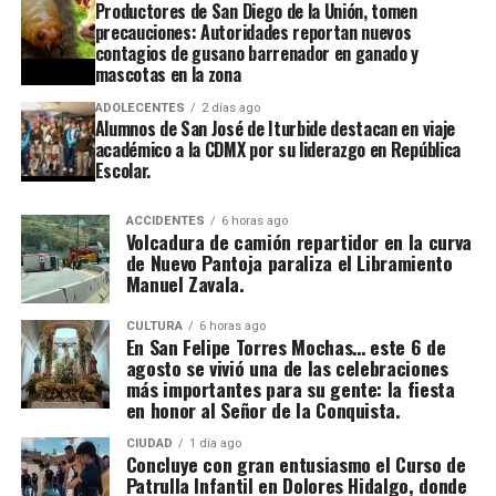
Productores de San Diego de la Unión, tomen
precauciones: Autoridades reportan nuevos
contagios de gusano barrenador en ganado y
mascotas en la zona
ADOLECENTES
2 días ago
Alumnos de San José de Iturbide destacan en viaje
académico a la CDMX por su liderazgo en República
Escolar.
ACCIDENTES
6 horas ago
Volcadura de camión repartidor en la curva
de Nuevo Pantoja paraliza el Libramiento
Manuel Zavala.
CULTURA
6 horas ago
En San Felipe Torres Mochas… este 6 de
agosto se vivió una de las celebraciones
más importantes para su gente: la fiesta
en honor al Señor de la Conquista.
CIUDAD
1 día ago
Concluye con gran entusiasmo el Curso de
Patrulla Infantil en Dolores Hidalgo, donde