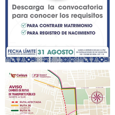
Pero el deterioro no es lo único. El lugar luce además
con acumulación de basura. Según el testimonio,
algunas personas han tomado el área como tiradero,
dejando bolsas con desperdicios domésticos, botellas de
plástico, envolturas y todo tipo de desechos esparcidos
por el perímetro, incluso sobre las áreas de juego y
descanso.
Vecinos de la zona manifestaron su inconformidad y
señalaron que este pequeño pulmón urbano requiere
atención urgente, pues no solo afecta la imagen del
bulevar, sino que se ha convertido en un foco de
contaminación y de proliferación de fauna nociva.
Por ello, hacen un enérgico llamado a las autoridades
municipales para que se intervenga a la brevedad con la
rehabilitación integral de los juegos, una jornada de
limpieza a fondo y el mantenimiento constante del área.