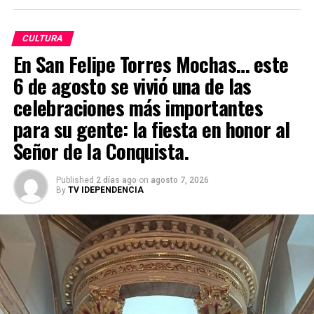
En Dolores Hidalgo, Cuna de la Independencia Nacional,
CULTURA
celebramos con el corazón abierto esta diversidad que
En San Felipe Torres Mochas… este
nos enriquece, y seguimos abriendo las puertas a
experiencias que nos inspiran, nos unen y nos hacen
6 de agosto se vivió una de las
sentir parte de una misma familia: la familia del mundo.
celebraciones más importantes
para su gente: la fiesta en honor al
Señor de la Conquista.
Published
2 días ago
on
agosto 7, 2026
By
TV IDEPENDENCIA