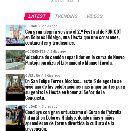
ADVERTISEMENT
LATEST
TRENDING
VIDEOS
CIUDAD
2 días ago
Con gran alegría se vivió el 2.º Festival de FUNICOT
en Dolores Hidalgo, una fiesta que une corazones,
continentes y tradiciones.
ACCIDENTES
2 días ago
Volcadura de camión repartidor en la curva de Nuevo
Pantoja paraliza el Libramiento Manuel Zavala.
CULTURA
2 días ago
En San Felipe Torres Mochas… este 6 de agosto se
vivió una de las celebraciones más importantes para
su gente: la fiesta en honor al Señor de la
Conquista.
CIUDAD
3 días ago
Concluye con gran entusiasmo el Curso de Patrulla
Infantil en Dolores Hidalgo, donde niñas y niños
aprendieron de forma divertida la cultura de la
prevención.