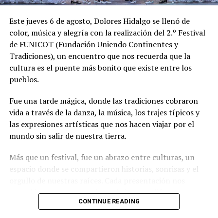
Este jueves 6 de agosto, Dolores Hidalgo se llenó de
color, música y alegría con la realización del 2.º Festival
de FUNICOT (Fundación Uniendo Continentes y
Tradiciones), un encuentro que nos recuerda que la
cultura es el puente más bonito que existe entre los
pueblos.
Fue una tarde mágica, donde las tradiciones cobraron
vida a través de la danza, la música, los trajes típicos y
las expresiones artísticas que nos hacen viajar por el
mundo sin salir de nuestra tierra.
Más que un festival, fue un abrazo entre culturas, un
espacio donde se compartieron historias, sonrisas y el
orgullo de nuestras raíces. Cada presentación nos
recordó que, aunque venimos de lugares diferentes, nos
CONTINUE READING
une el amor por nuestras tradiciones y el deseo de vivir
en armonía.