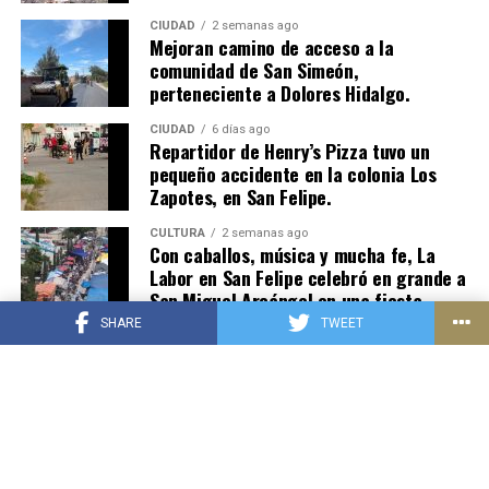
CIUDAD
2 semanas ago
Mejoran camino de acceso a la
comunidad de San Simeón,
perteneciente a Dolores Hidalgo.
CIUDAD
6 días ago
Repartidor de Henry’s Pizza tuvo un
pequeño accidente en la colonia Los
Zapotes, en San Felipe.
CULTURA
2 semanas ago
Con caballos, música y mucha fe, La
Labor en San Felipe celebró en grande a
San Miguel Arcángel en una fiesta
patronal.
SHARE
TWEET
CIUDAD
2 semanas ago
Rumbo a El Llanito trabajan con abejas
africanizadas, que son la mayoría en
México, en una labor que exige
protección y respeto por estos insectos
vitales.