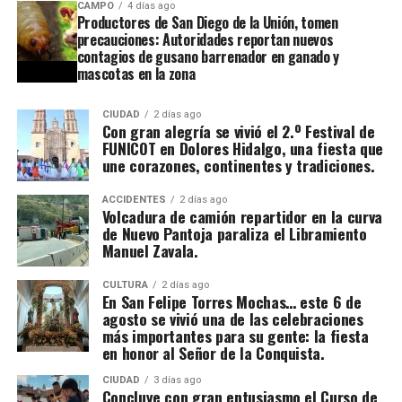
CAMPO
4 días ago
Productores de San Diego de la Unión, tomen
precauciones: Autoridades reportan nuevos
contagios de gusano barrenador en ganado y
mascotas en la zona
CIUDAD
2 días ago
Con gran alegría se vivió el 2.º Festival de
FUNICOT en Dolores Hidalgo, una fiesta que
une corazones, continentes y tradiciones.
ACCIDENTES
2 días ago
Volcadura de camión repartidor en la curva
de Nuevo Pantoja paraliza el Libramiento
Manuel Zavala.
CULTURA
2 días ago
En San Felipe Torres Mochas… este 6 de
agosto se vivió una de las celebraciones
más importantes para su gente: la fiesta
en honor al Señor de la Conquista.
CIUDAD
3 días ago
Concluye con gran entusiasmo el Curso de