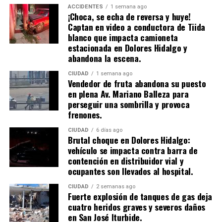
ACCIDENTES
1 semana ago
¡Choca, se echa de reversa y huye!
Captan en video a conductora de Tiida
blanco que impacta camioneta
estacionada en Dolores Hidalgo y
abandona la escena.
CIUDAD
1 semana ago
Vendedor de fruta abandona su puesto
en plena Av. Mariano Balleza para
perseguir una sombrilla y provoca
frenones.
CIUDAD
6 días ago
Brutal choque en Dolores Hidalgo:
vehículo se impacta contra barra de
contención en distribuidor vial y
ocupantes son llevados al hospital.
CIUDAD
2 semanas ago
​Fuerte explosión de tanques de gas deja
cuatro heridos graves y severos daños
en San José Iturbide.