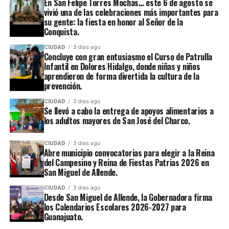
En San Felipe Torres Mochas… este 6 de agosto se
vivió una de las celebraciones más importantes para
su gente: la fiesta en honor al Señor de la
Conquista.
CIUDAD
3 días ago
Concluye con gran entusiasmo el Curso de Patrulla
Infantil en Dolores Hidalgo, donde niñas y niños
aprendieron de forma divertida la cultura de la
prevención.
CIUDAD
3 días ago
Se llevó a cabo la entrega de apoyos alimentarios a
los adultos mayores de San José del Charco.
CIUDAD
3 días ago
Abre municipio convocatorias para elegir a la Reina
del Campesino y Reina de Fiestas Patrias 2026 en
San Miguel de Allende.
CIUDAD
3 días ago
Desde San Miguel de Allende, la Gobernadora firma
los Calendarios Escolares 2026-2027 para
Guanajuato.